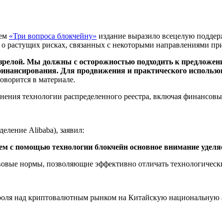
ием
«Три вопроса блокчейну»
издание выразило всецелую поддер
 о растущих рисках, связанных с некоторыми направлениями пр
 зрелой. Мы должны с осторожностью подходить к предложен
финансирования. Для продвижения и практического использо
говорится в материале.
ения технологии распределенного реестра, включая финансовые у
еление Alibaba), заявил:
м с помощью технологии блокчейн основное внимание уделяе
равовые нормы, позволяющие эффективно отличать технологическ
оля над криптовалютным рынком на Китайскую национальную а