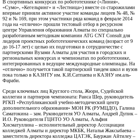
В спортивных конкурсах по робототехнике («Линия»,
«Сумо», «Кегельринг» и «Лестница») вместе со старожилами
впервые приняли активное участие команды лицеев № 48, №
92 и № 169, при этом участники ряда команд в феврале 2014
года на «отлично» прошли тестовый отбор в ресурсном
центре Управления образования Алматы по специально
разработанным методикам компании ATG CNT Consult для
лидеров проектных робототехнических команд (возраст от 9
до 16-17 лет) с целью их подготовки в сотрудничестве с
партнерскими Вузами Алматы для участия в городских и
региональных конкурсах и чемпионатах по робототехнике,
интегрированных в ведущие международные олимпиады. На
«отлично» получается такой партнерский тандем школ и вузов
пока только в КАЗНТУ им. К.И.Сатпаева и КАЗНУ им.аль-
Фараби.
Среди ключевых лиц Круглого стола, Жюри, Судейской
коллегии и партнеров чемпионата: Раиса Шер, руководитель
РГКП «Республиканский учебно-методический центр
дополнительного образования» МОН РК (РУМЦДО), Галина
Саматокина – зам. Руководителя УО Алматы, Андрей Дупик –
И.О. Руководителя ГЦНТО УО Алматы, Альфия
Хисматуллина – исполнительный директор Ассоциации
колледжей Алматы и директор МКБК, Наталья Жаксыбаева –
заместитель директора колледжа ЦАТЭК, Бауржан Айтилеу –