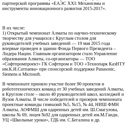
партнерской программы «ЕАЭС XXI: Механизмы и
инструменты инновационного развития 2015-2017».
В их числе:
1) Открытый чемпионат Алматы по научно-техническому
творчеству для учащихся с Круглым столом для
руководителей учебных заведений — 19 мая 2015 года
впервые проведен в здании Фонда Первого Президента –
Лидера Нации. Главным организатором стало Управление
образования Алматы, со-организаторы — ТОО
«Софтпромпроект» ГК Софтпром и ТОО «Технопарк КазНТУ
им.К.И.Сатпаева» при спонсорской поддержке Panasonic,
Siemens и Microsoft.
В чемпионате приняло участие более 90 проектов и
робототехнических команд от 30 учебных заведений Алматы,
в Круглом столе – около 40 руководителей школ, колледжей и
Вузов Алматы. В числе победителей и призеров чемпионата
проектные команды гимназий №5, №15, № 44, НИШ ФМН
Алматы, АОФМШ для одаренных детей им. Ш.Смагулова,
школы № 69, лицея №92 для одаренных детей им.М.Ганди,
УЦ «Школьные уроки», ГДБ им. С.Бегалина и др.