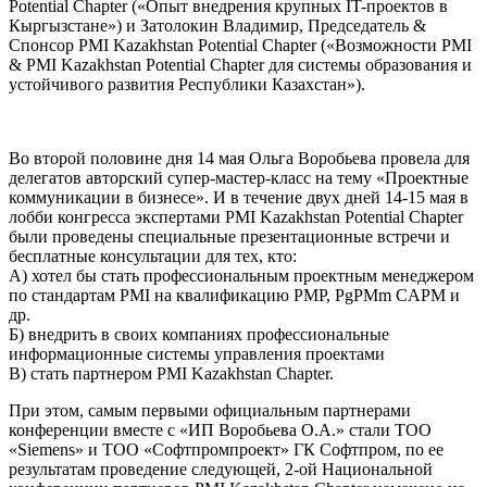
Potential Chapter («Опыт внедрения крупных IT-проектов в
Кыргызстане») и Затолокин Владимир, Председатель &
Спонсор PMI Kazakhstan Potential Chapter («Возможности PMI
& PMI Kazakhstan Potential Chapter для системы образования и
устойчивого развития Республики Казахстан»).
Во второй половине дня 14 мая Ольга Воробьева провела для
делегатов авторский супер-мастер-класс на тему «Проектные
коммуникации в бизнесе». И в течение двух дней 14-15 мая в
лобби конгресса экспертами PMI Kazakhstan Potential Chapter
были проведены специальные презентационные встречи и
бесплатные консультации для тех, кто:
А) хотел бы стать профессиональным проектным менеджером
по стандартам PMI на квалификацию PMP, PgPMm CAPM и
др.
Б) внедрить в своих компаниях профессиональные
информационные системы управления проектами
В) стать партнером PMI Kazakhstan Chapter.
При этом, самым первыми официальным партнерами
конференции вместе с «ИП Воробьева О.А.» стали ТОО
«Siemens» и ТОО «Софтпромпроект» ГК Софтпром, по ее
результатам проведение следующей, 2-ой Национальной