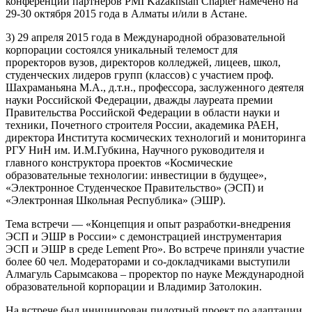
конференции партнеров PMI Kazakhstan Chapter намечено на
29-30 октября 2015 года в Алматы и/или в Астане.
3) 29 апреля 2015 года в Международной образовательной
корпорации состоялся уникальный телемост для
проректоров вузов, директоров колледжей, лицеев, школ,
студенческих лидеров групп (классов) с участием проф.
Шахраманьяна М.А., д.т.н., профессора, заслуженного деятеля
науки Российской Федерации, дважды лауреата премии
Правительства Российской Федерации в области науки и
техники, Почетного строителя России, академика РАЕН,
директора Института космических технологий и мониторинга
РГУ НиН им. И.М.Губкина, Научного руководителя и
главного конструктора проектов «Космические
образовательные технологии: инвестиции в будущее»,
«Электронное Студенческое Правительство» (ЭСП) и
«Электронная Школьная Республика» (ЭШР).
Тема встречи — «Концепция и опыт разработки-внедрения
ЭСП и ЭШР в России» с демонстрацией инструментария
ЭСП и ЭШР в среде Lement Pro». Во встрече приняли участие
более 60 чел. Модераторами и со-докладчиками выступили
Алмагуль Сарымсакова – проректор по науке Международной
образовательной корпорации и Владимир Затолокин.
На встрече был инициирован пилотный проект по адаптации