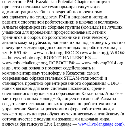
совместно с PMI Kazakhstan Potential Chapter планирует
провести специальные семинары-практикумы для
администрации учебных заведений по проектному
менеджменту по стандартам PMI и впервые в истории
развития спортивной робототехники в школах и колледжах
Алматы сформировать сборные группы (команды) из лучших
учащихся для проведения профессиональных летних
тренингов и сборов по робототехнике и техническому
английскому за рубежом, нацелив их на подготовку к участию
в ведущих международных олимпиадах по робототехнике, в
т.ч. FIRST ® — www.usfirst.org, IROC® (www.iroc.org), WRO®
— http://wroboto.org/, ROBOTCHALLENGE® —
www.robotchallenge.org, ROBOCUP® — www.robocup2014.org
и др., что однозначно поможет содействовать и
комплиментарному трансферу в Казахстан самых
современных образовательных STEAM-технологий и
стандартов проектно-ориентированного образования CDIO –
новых вызовов для всей системы школьного, средне-
специального и вузовского образования Казахстана. А на базе
заинтересованных колледжей, лицеев и гимназий Алматы
создать еще несколько новых кружков по робототехнике и
управлению Start-up-проектами в сфере робототехники, а
также открыть центры обучения техническому английскому (в
сотрудничестве с ведущими языковыми школами мира,
включая британскую Live Language —
www.live-language.com)
.