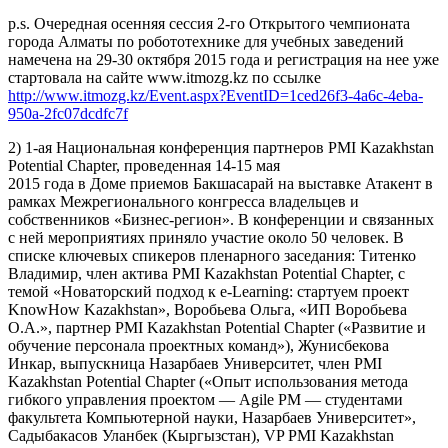
p.s. Очередная осенняя сессия 2-го Открытого чемпионата
города Алматы по робототехнике для учебных заведений
намечена на 29-30 октября 2015 года и регистрация на нее уже
стартовала на сайте www.itmozg.kz по ссылке
http://www.itmozg.kz/Event.aspx?EventID=1ced26f3-4a6c-4eba-
950a-2fc07dcdfc7f
2) 1-ая Национальная конференция партнеров PMI Kazakhstan
Potential Chapter, проведенная 14-15 мая
2015 года в Доме приемов Бакшасарай на выставке Атакент в
рамках Межрегионального конгресса владельцев и
собственников «Бизнес-регион». В конференции и связанных
с ней мероприятиях приняло участие около 50 человек. В
списке ключевых спикеров пленарного заседания: Титенко
Владимир, член актива PMI Kazakhstan Potential Chapter, с
темой «Новаторский подход к e-Learning: стартуем проект
KnowHow Kazakhstan», Воробьева Ольга, «ИП Воробьева
О.А.», партнер PMI Kazakhstan Potential Chapter («Развитие и
обучение персонала проектных команд»), Жунисбекова
Инкар, выпускница Назарбаев Университет, член PMI
Kazakhstan Potential Chapter («Опыт использования метода
гибкого управления проектом — Agile PM — студентами
факультета Компьютерной науки, Назарбаев Университет»,
Садыбакасов Уланбек (Кыргызстан), VP PMI Kazakhstan