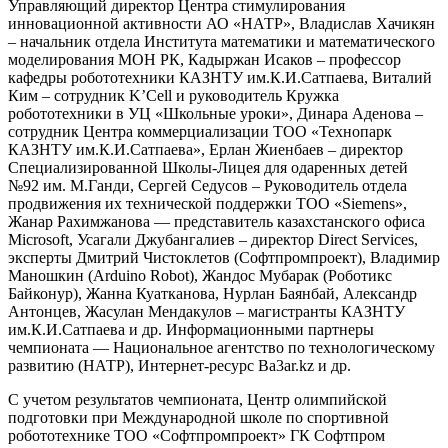
Управляющий директор Центра стимулирования
инновационной активности АО «НАТР», Владислав Хачикян
– начальник отдела Института математики и математического
моделирования МОН РК, Кадыржан Исаков – профессор
кафедры робототехники КАЗНТУ им.К.И.Сатпаева, Виталий
Ким – сотрудник K’Cell и руководитель Кружка
робототехники в УЦ «Школьные уроки», Динара Аденова –
сотрудник Центра коммерциализации ТОО «Технопарк
КАЗНТУ им.К.И.Сатпаева», Ерлан Жиенбаев – директор
Специализированной Школы-Лицея для одаренных детей
№92 им. М.Ганди, Сергей Седусов – Руководитель отдела
продвижения их технической поддержки ТОО «Siemens»,
Жанар Рахимжанова — представитель казахстанского офиса
Microsoft, Усагали Джубангалиев – директор Direct Services,
эксперты Дмитрий Чистоклетов (Софтпромпроект), Владимир
Маношкин (Arduino Robot), Жандос Мубарак (Роботикс
Байконур), Жанна Куатканова, Нурлан Баянбай, Александр
Антонцев, Жасулан Мендакулов – магистранты КАЗНТУ
им.К.И.Сатпаева и др. Информационными партнеры
чемпионата — Национальное агентство по технологическому
развитию (НАТР), Интернет-ресурс Ba3ar.kz и др.
С учетом результатов чемпионата, Центр олимпийской
подготовки при Международной школе по спортивной
робототехнике ТОО «Софтпромпроект» ГК Софтпром