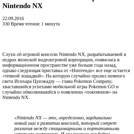
Nintendo NX
22.09.2016
330
Время чтения: 1 минута
Слухи об игровой консоли Nintendo NX, разрабатываемой в
недрах японской видеоигровой корпорации, появилась в
информационном пространстве уже больше года назад,
однако следующая приставка от «Нинтендо» все еще остается
«темной лошадкой». На которую случайно пролил немного
света Исихара Цунэкадзу — глава Pokemon Company,
хваставшийся успехами мобильной игры Pokemon GO и
случайно обмолвившийся о появлении «покемонов» на
Nintendo NX.
«Nintendo NX — это, определенно, кардинально
новый шаг в развитии консолей, который сотрет
различия между стационарными и портативными
игровыми системами. И мы конечно же будем