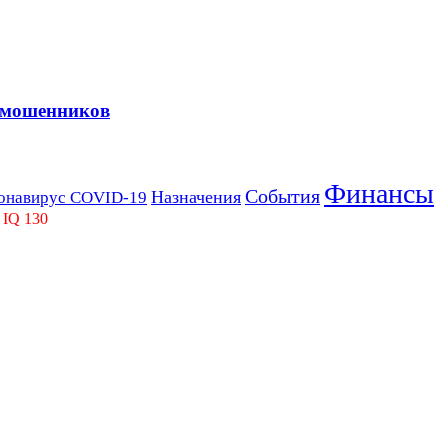
 мошенников
Финансы
События
Назначения
онавирус COVID-19
 IQ 130