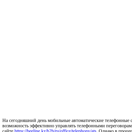
На сегодняшний день мобильные автоматические телефонные ст
возможность эффективно управлять телефонными переговорам
сайте
https://beeline.kz/b2b/ru/office/telephony/ats
. Однако в проц