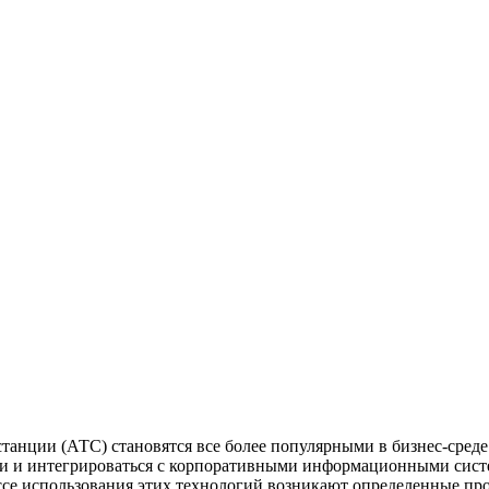
анции (АТС) становятся все более популярными в бизнес-среде 
и и интегрироваться с корпоративными информационными сист
ессе использования этих технологий возникают определенные п