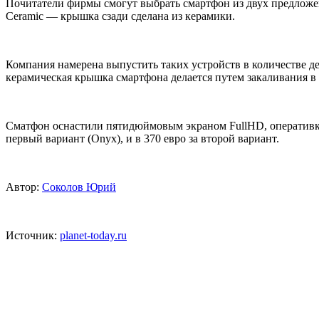
Почитатели фирмы смогут выбрать смартфон из двух предложе
Ceramic — крышка сзади сделана из керамики.
Компания намерена выпустить таких устройств в количестве д
керамическая крышка смартфона делается путем закаливания в
Сматфон оснастили пятидюймовым экраном FullHD, оперативкой 
первый вариант (Onyx), и в 370 евро за второй вариант.
Автор:
Соколов Юрий
Источник:
planet-today.ru