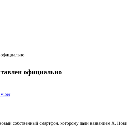
н официально
ставлен официально
Viber
новый собственный смартфон, которому дали названием Х. Нови