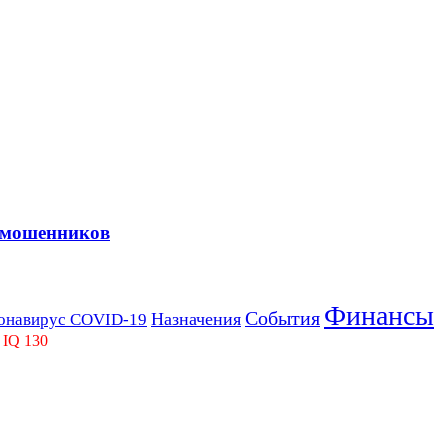
 мошенников
Финансы
События
Назначения
онавирус COVID-19
 IQ 130