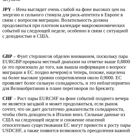
JPY
– Иена выглядит очень слабой на фоне высоких цен на
энергию и сильного стимула для риск-аппетита в Европе в
связи с вопросом миграции. Волатильность должна
продолжиться при плотном календаре макроэкономических
событий на следующей неделе, особенно в связи с ситуацией
с доходностью в США.
GBP
– Фунт стерлингов обделен вниманием, поскольку пара
EURGBP прорвала местный диапазон на отметке выше 0,8800
(и это произошло до того, как вышла информация о вопросе
миграции в ЕС поздно вечером) и теперь, похоже, нацелена
на более высокие уровни сопротивления около 0,9000. ЕС
проявляет более сильную солидарность, и это неблагоприятно
для Великобритании в плане переговоров по Брекзиту.
CHF
– Рост пары EURCHF на фоне событий позднего вечера
не является загадкой и может продолжиться, если рынок
сочтет, что он дает достаточно доказательств солидарности,
чтобы сбить доходность в Италии вниз. Сильные данные из
США на следующей неделе и снижение опасений
относительно существования ЕС могут привести к росту пары
USDCHF, а также появится возможность преодоления важной