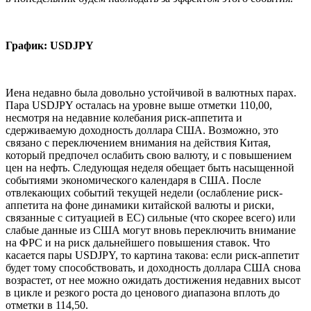
График: USDJPY
Иена недавно была довольно устойчивой в валютных парах.
Пара USDJPY осталась на уровне выше отметки 110,00,
несмотря на недавние колебания риск-аппетита и
сдерживаемую доходность доллара США. Возможно, это
связано с переключением внимания на действия Китая,
который предпочел ослабить свою валюту, и с повышением
цен на нефть. Следующая неделя обещает быть насыщенной
событиями экономического календаря в США. После
отвлекающих событий текущей недели (ослабление риск-
аппетита на фоне динамики китайской валюты и риски,
связанные с ситуацией в ЕС) сильные (что скорее всего) или
слабые данные из США могут вновь переключить внимание
на ФРС и на риск дальнейшего повышения ставок. Что
касается пары USDJPY, то картина такова: если риск-аппетит
будет тому способствовать, и доходность доллара США снова
возрастет, от нее можно ожидать достижения недавних высот
в цикле и резкого роста до ценового диапазона вплоть до
отметки в 114,50.