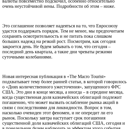
валюты повсеместно подскочил, особенно относительно
очень неустойчивой иены. Подробности об этом – ниже.
Это соглашение позволяет надеяться на то, что Евросоюзу
удастся поддержать порядок. Тем не менее, мы предпочитаем
сохранять осмотрительность и не питать пока слишком
больших надежд на резкий рост. Посмотрим, как сегодня
закроется день. Не будем забывать о том, что сегодня –
последний день квартала, а такие дни чреваты резкими
суточными колебаниями.
Новая интересная публикация в «The Macro Tourist»
подхватывает тему более ранней статьи, в которой говорилось
о «Днях количественного ужесточения», запущенного ФРС
США. Это дни в конце месяца, а иногда – в середине месяца,
когда существенная доля казначейских облигаций подлежит
погашению, что может вызвать ослабление рынка акций в
связи с последствиями для ликвидности. Вопрос в том,
насколько очевиден этот феномен, и не опередит ли его
рынок. Поскольку завтра наступает срок погашения
существенной доли казначейских облигаций США, сегодня и
в понедельник будем наблюдать за эффектом этого события.