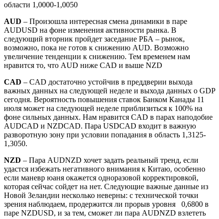
области 1,0000-1,0050
AUD
– Произошла интересная смена динамики в паре
AUDUSD на фоне изменения активности рынка. В
следующий вторник пройдет заседание РБА – рынок,
возможно, пока не готов к снижению AUD. Возможно
увеличение тенденции к снижению. Тем временем нам
нравится то, что AUD ниже CAD и выше NZD
CAD
– CAD достаточно устойчив в преддверии выхода
важных данных на следующей неделе и выхода данных о GDP
сегодня. Вероятность повышения ставок Банком Канады 11
июля может на следующей неделе приблизиться к 100% на
фоне сильных данных. Нам нравится CAD в парах наподобие
AUDCAD и NZDCAD. Пара USDCAD входит в важную
разворотную зону при условии попадания в область 1,3125-
1,3050.
NZD
– Пара AUDNZD хочет задать реальный тренд, если
удастся избежать негативного внимания к Китаю, особенно
если маневр юаня окажется одноразовой корректировкой,
которая сейчас сойдет на нет. Следующие важные данные из
Новой Зеландии несколько неверны: с технической точки
зрения наблюдаем, продержится ли прорыв уровня 0,6800 в
паре NZDUSD, и за тем, сможет ли пара AUDNZD взлететь