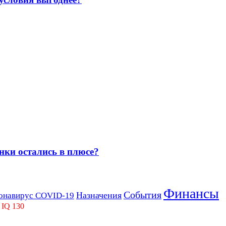
нки остались в плюсе?
Финансы
События
Назначения
онавирус COVID-19
 IQ 130