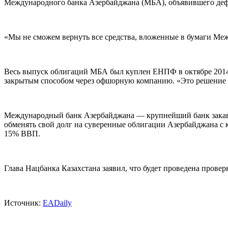
Международного банка Азербайджана (МБА), объявившего деф
«Мы не сможем вернуть все средства, вложенные в бумаги Ме
Весь выпуск облигаций МБА был куплен ЕНПФ в октябре 2014 
закрытым способом через офшорную компанию. «Это решение п
Международный банк Азербайджана — крупнейший банк закавк
обменять свой долг на суверенные облигации Азербайджана с к
15% ВВП.
Глава Нацбанка Казахстана заявил, что будет проведена пров
Источник:
EADaily