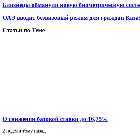
Близнецы обманули новую биометрическую сист
ОАЭ вводит безвизовый режим для граждан Каза
Статьи по Теме
О снижении базовой ставки до 16,75%
2 недели тому назад