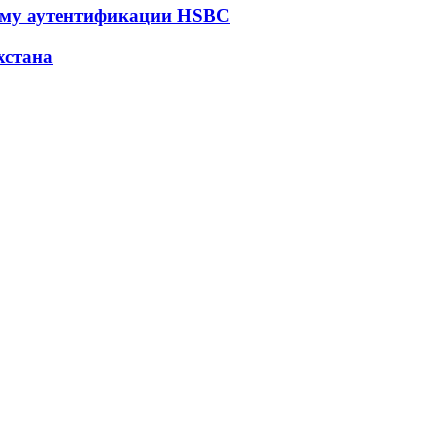
ему аутентификации HSBC
хстана