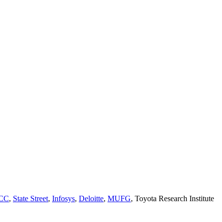
CC
,
State Street
,
Infosys
,
Deloitte
,
MUFG
, Toyota Research Institute