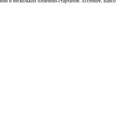
ний и нескольких блокчейн-стартапов: Accenture, Banco