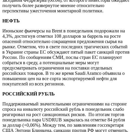
заседания Федрезерва (06.04), от которого инвесторы ожидают
получить более развернутое мнение относительно
перспективы ужесточения монетарной политики.
НЕФТЬ
Июньские фьючерсы на Brent в понедельник подорожали на
4,3%, достигнув отметки 108 долларов за баррель на росте
опасений относительно сокращения предложения сырья на
рынке. Отметим, что в свете последних трагических событий
в Украине страны ЕС обсуждают пятый пакет санкций против
России. По сообщениям СМИ, послы стран ЕС планируют
собраться в среду, а потенциальные меры могут
предусматривать ограничения на поставки отдельных
российских товаров. В то же время Saudi Aramco объявила о
повышении цен на все сорта экспортируемой нефти для
покупателей из всех регионов.
РОССИЙСКИЙ РУБЛЬ
Поддерживаемый значительными ограничениями на стороне
спроса на инвалюту российский рубль в понедельник слабо
реагировал на рост санкционных рисков. По итогам торгов
понедельника пара USDRUB закрылась на отметке 84 рубля
за доллар (+0,06%). Между тем, по заявлениям госсекретаря
США Энтони Блинкена, санкции против РФ могут отменить,