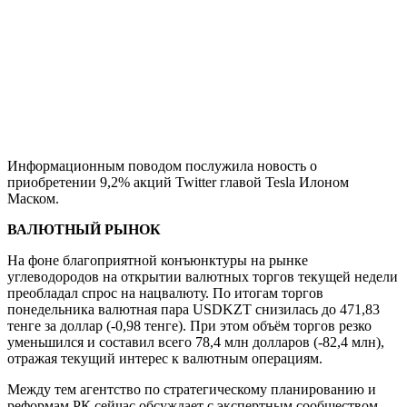
Информационным поводом послужила новость о
приобретении 9,2% акций Twitter главой Tesla Илоном
Маском.
ВАЛЮТНЫЙ РЫНОК
На фоне благоприятной конъюнктуры на рынке
углеводородов на открытии валютных торгов текущей недели
преобладал спрос на нацвалюту. По итогам торгов
понедельника валютная пара USDKZT снизилась до 471,83
тенге за доллар (-0,98 тенге). При этом объём торгов резко
уменьшился и составил всего 78,4 млн долларов (-82,4 млн),
отражая текущий интерес к валютным операциям.
Между тем агентство по стратегическому планированию и
реформам РК сейчас обсуждает с экспертным сообществом,