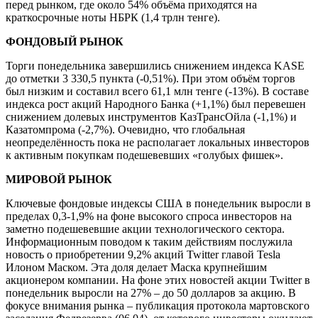
перед рынком, где около 54% объёма приходятся на
краткосрочные ноты НБРК (1,4 трлн тенге).
ФОНДОВЫЙ РЫНОК
Торги понедельника завершились снижением индекса KASE
до отметки 3 330,5 пункта (-0,51%). При этом объём торгов
был низким и составил всего 61,1 млн тенге (-13%). В составе
индекса рост акций Народного Банка (+1,1%) был перевешен
снижением долевых инструментов КазТрансОйла (-1,1%) и
Казатомпрома (-2,7%). Очевидно, что глобальная
неопределённость пока не располагает локальных инвесторов
к активным покупкам подешевевших «голубых фишек».
МИРОВОЙ РЫНОК
Ключевые фондовые индексы США в понедельник выросли в
пределах 0,3-1,9% на фоне высокого спроса инвесторов на
заметно подешевевшие акции технологического сектора.
Информационным поводом к таким действиям послужила
новость о приобретении 9,2% акций Twitter главой Tesla
Илоном Маском. Эта доля делает Маска крупнейшим
акционером компании. На фоне этих новостей акции Twitter в
понедельник выросли на 27% – до 50 долларов за акцию. В
фокусе внимания рынка – публикация протокола мартовского