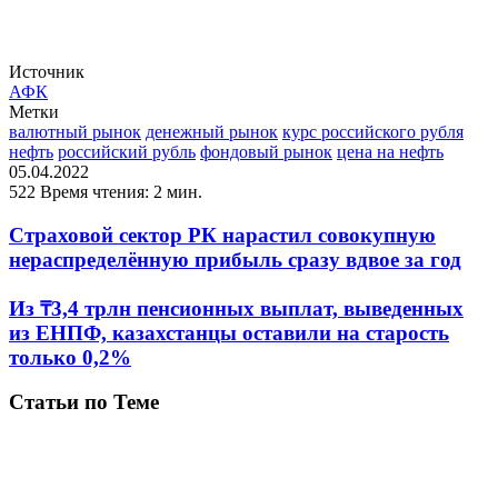
Источник
АФК
Метки
валютный рынок
денежный рынок
курс российского рубля
нефть
российский рубль
фондовый рынок
цена на нефть
05.04.2022
522
Время чтения: 2 мин.
Страховой сектор РК нарастил совокупную
нераспределённую прибыль сразу вдвое за год
Из ₸3,4 трлн пенсионных выплат, выведенных
из ЕНПФ, казахстанцы оставили на старость
только 0,2%
Статьи по Теме