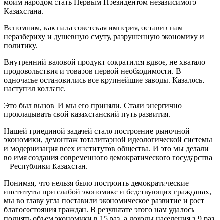
моим народом стать Первым Президентом независимого
Казахстана.
Вспомним, как пала советская империя, оставив нам
неразбериху и душевную смуту, разрушенную экономику и
политику.
Внутренний валовой продукт сократился вдвое, не хватало
продовольствия и товаров первой необходимости. В
одночасье остановились все крупнейшие заводы. Казалось,
наступил коллапс.
Это был вызов. И мы его приняли. Стали энергично
прокладывать свой казахстанский путь развития.
Нашей триединой задачей стало построение рыночной
экономики, демонтаж тоталитарной идеологической системы
и модернизация всех институтов общества. И это мы делали
во имя создания современного демократического государства
– Республики Казахстан.
Понимая, что нельзя было построить демократические
институты при слабой экономике и бедствующих гражданах,
мы во главу угла поставили экономическое развитие и рост
благосостояния граждан. В результате этого нам удалось
поднять объем экономики в 15 раз, а доходы населения в 9 раз