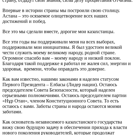
страну, отдадут свои знания, силы делу процветания Отчизны.
Впервые в истории страны мы построили свою столицу.
Астана – это осязаемое олицетворение всех наших
достижений и побед.
Все это мы сделали вместе, дорогие мои казахстанцы.
Все эти годы вы поддерживали меня на всех выборах,
поддерживали мои инициативы. Я был удостоен великой
чести служить моему великому народу, родной стране.
Огромное спасибо вам – моему народу и низкий поклон.
Благодаря такой поддержке я работал не жалея сил, энергии и
здоровья, времени, чтобы оправдать это доверие.
Как вам известно, нашими законами я наделен статусом
Первого Президента – Елбасы (Лидер нации). Остаюсь
председателем Совета Безопасности, который наделен
серьезными полномочиями. Остаюсь председателем партии
«Нұр Отан», членом Конституционного Совета. То есть
остаюсь с вами. Заботы страны и народа остаются моими
заботами.
Как основатель независимого казахстанского государства
вижу свою будущую задачу в обеспечении прихода к власти
нового поколения руководителей, которые продолжат