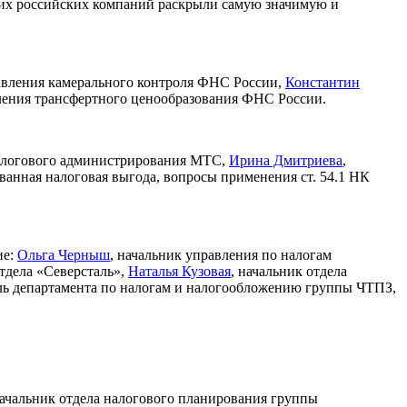
их российских компаний раскрыли самую значимую и
равления камерального контроля ФНС России,
Константин
вления трансфертного ценообразования ФНС России.
налогового администрирования МТС,
Ирина Дмитриева
,
ванная налоговая выгода, вопросы применения ст. 54.1 НК
ие:
Ольга Черныш
, начальник управления по налогам
отдела «Северсталь»,
Наталья Кузовая
, начальник отдела
ель департамента по налогам и налогообложению группы ЧТПЗ,
начальник отдела налогового планирования группы