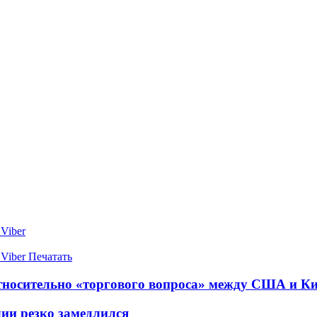
Viber
Viber
Печатать
тносительно «торгового вопроса» между США и К
лии резко замедлился