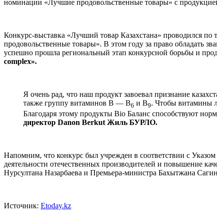
номинации «Лучшие продовольственные товары» с продукцией 
Конкурс-выставка «Лучший товар Казахстана» проводился по 
продовольственные товары». В этом году за право обладать зв
успешно прошла региональный этап конкурсной борьбы и прод
complex
».
Я очень рад, что наш продукт завоевал признание казах
также группу витаминов В — B
и B
. Чтобы витамины л
6
9
Благодаря этому продукты Bio Баланс способствуют но
директор
Danon
Berkut
Жиль БУРЛО.
Напомним, что конкурс был учрежден в соответствии с Указом
деятельности отечественных производителей и повышение кач
Нурсултана Назарбаева и Премьера-министра Бахытжана Сагин
Источник:
Etoday.kz