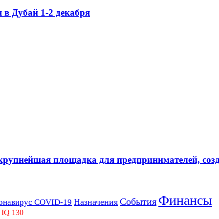
 в Дубай 1-2 декабря
крупнейшая площадка для предпринимателей, соз
Финансы
События
Назначения
онавирус COVID-19
 IQ 130