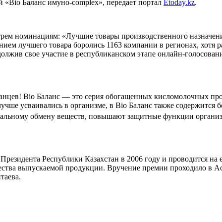
«Bio Баланс имуно-complex», передает портал
Etoday.kz
.
трем номинациям: «Лучшие товары производственного назначен
анием лучшего товара боролись 1163 компании в регионах, хотя 
олжив свое участие в республиканском этапе онлайн-голосован
станцев! Bio Баланс — это серия обогащенных кисломолочных про
учше усваивались в организме, в Bio Баланс также содержится 
рмальному обмену веществ, повышают защитные функции органи
 Президента Республики Казахстан в 2006 году и проводится на
ества выпускаемой продукции. Вручение премии проходило в Ас
таева.