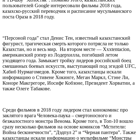
пользователей Google интересовали фильмы 2018 года,
казахско-русский переводчик и расписание мусульманского
поста Ораза в 2018 году.
“Персоной года” стал Денис Тен, известный казахстанский
фигурист, трагическая смерть которого потрясла не только
Казахстан, но и весь мир. На втором месте — Xxxtentacion,
американский рэпер из Лодерхилла, погибший летом
уходящего года. Замыкает тройку лидеров российский боец
смешанных боевых искусств, выступающий под эгидой UFC,
Хабиб Нурмагомедов. Кроме того, казахстанцы искали
информацию о Стивене Хокинге, Меган Маркл, Стэне Ли,
Коноре Макгрегоре, Иосифе Кобзоне, Президент Хорватии, а
также Олеге Табакове.
Среди фильмов в 2018 году лидером стал кинокомикс про
заклятого врага Человека-паука – смертоносного и
безжалостного монстра Венома. Кроме того, в Топ-10 вошло
сразу несколько фильмов на основе комиксов “Мстители:
Война бесконечности”, “Дэдпул 2” и “Черная пантера”. Также
казахстанцы искали информацию о мультфильме “Монстры