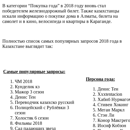
В категории “Покупка года” в 2018 году вновь стал
победителем железнодорожный билет. Также казахстанцы
искали информацию о покупке дома в Алматы, билета на
самолет и в кино, велосипеда и квартиры в Караганде.
Полностью список самых популярных запросов 2018 года в
Казахстане выглядит так:
Самые популярные запросы:
Персона года:
ЧМ 2018
Кунделик кз
Денис Тен
Мажор 3 сезон
Xxxtentacion
Денис Тен
Хабиб Нурмаго
Переводчик казахско русский
Стивен Хокинг
Полицейский с Рублёвки 3
Меган Маркл
сезон
Стэн Ли
Холостяк 6 сезон
Конор Макгрег
Фильмы 2018
Иосиф Кобзон
Сад падающих звезд