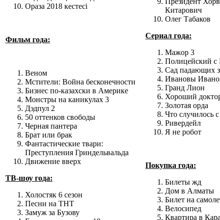
Президент Хорв
Ораза 2018 кестесі
Китарович
Олег Табаков
Сериал года:
Фильм года:
Мажор 3
Полицейский с 
Сад падающих з
Веном
Ивановы Иванов
Мстители: Война бесконечности
Гранд Лион
Бизнес по-казахски в Америке
Хороший докто
Монстры на каникулах 3
Золотая орда
Дэдпул 2
Что случилось с
50 оттенков свободы
Ривердейл
Черная пантера
Я не робот
Брат или брак
Фантастические твари:
Преступления Гриндельвальда
Движение вверх
Покупка года:
ТВ-шоу года:
Билеты жд
Дом в Алматы
Холостяк 6 сезон
Билет на самоле
Песни на ТНТ
Велосипед
Замуж за Бузову
Квартира в Кар