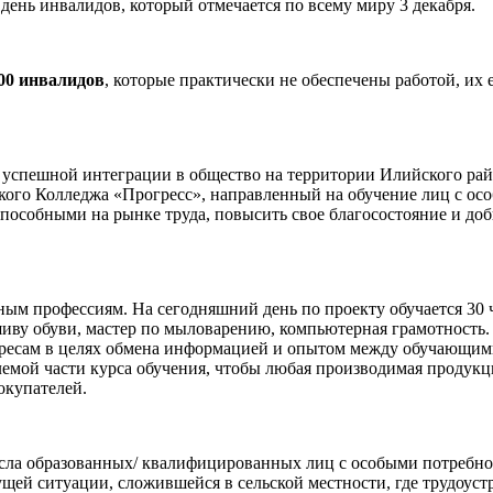
ень инвалидов, который отмечается по всему миру 3 декабря.
000 инвалидов
, которые практически не обеспечены работой, их
спешной интеграции в общество на территории Илийского райо
го Колледжа «Прогресс», направленный на обучение лиц с осо
пособными на рынке труда, повысить свое благосостояние и доб
ным профессиям. На сегодняшний день по проекту обучается 30
пошиву обуви, мастер по мыловарению, компьютерная грамотност
тересам в целях обмена информацией и опытом между обучающи
мой части курса обучения, чтобы любая производимая продукци
окупателей.
сла образованных/ квалифицированных лиц с особыми потребност
ущей ситуации, сложившейся в сельской местности, где трудоуст