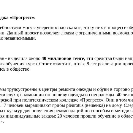
джа «Прогресс»:
ебностями могу с уверенностью сказать, что у них в процессе 
ции. Данный проект позволяет людям с ограниченными возможн
ово независимыми.
тан» выделила около
40 миллионов тенге
, эти средства были н
ля обучения курса. Стоит отметить, что за 8 лет реализации пр
ись в общество.
мы трудоустроены в центры ремонта одежды и обуви в торгово-
ями слуха; в компании по пошиву одежды и спецодежды. 40 чел
терской при политехническом колледже «Прогресс». Они в том ч
7 человек выращивают грибы pleurotus (вешенка) на дому. Сле
х культур для получения рекомендаций по способам и методикам
няя индивидуальные заказы; 20 человек прошли обучение в обла
».