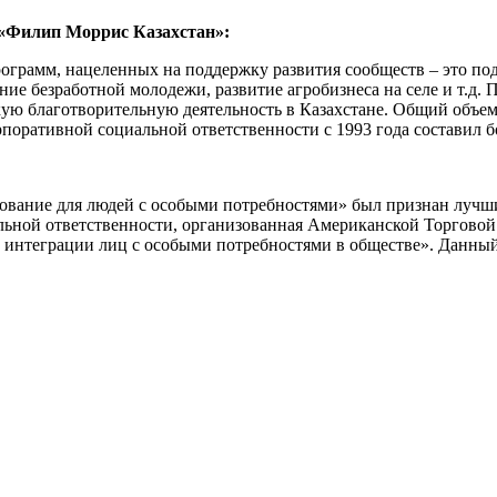
 «Филип Моррис Казахстан»:
ограмм, нацеленных на поддержку развития сообществ – это по
ие безработной молодежи, развитие агробизнеса на селе и т.д
ю благотворительную деятельность в Казахстане. Общий объем
поративной социальной ответственности с 1993 года составил 
зование для людей с особыми потребностями» был признан луч
льной ответственности, организованная Американской Торговой
и интеграции лиц с особыми потребностями в обществе». Данн