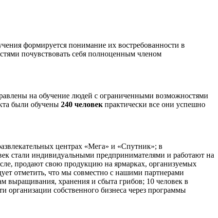
обучения формируется понимание их востребованности в
остями почувствовать себя полноценным членом
аправлены на обучение людей с ограниченными возможностями
оекта были обучены
240 человек
практически все они успешно
развлекательных центрах «Мега» и «Спутник»; в
овек стали индивидуальными предпринимателями и работают на
исле, продают свою продукцию на ярмарках, организуемых
дует отметить, что мы совместно с нашими партнерами
 выращивания, хранения и сбыта грибов; 10 человек в
сти организации собственного бизнеса через программы