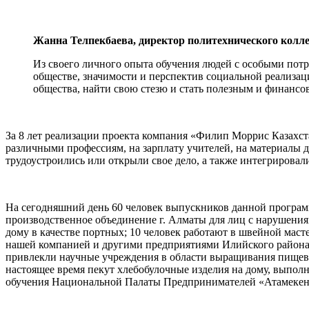
Жанна Телпекбаева, директор политехнического колле
Из своего личного опыта обучения людей с особыми потр
обществе, значимости и перспектив социальной реализа
общества, найти свою стезю и стать полезным и финанс
За 8 лет реализации проекта компания «Филип Моррис Казахс
различными профессиям, на зарплату учителей, на материалы д
трудоустроились или открыли свое дело, а также интегрировал
На сегодняшний день 60 человек выпускников данной програм
производственное объединение г. Алматы для лиц с нарушени
дому в качестве портных; 10 человек работают в швейной мас
нашей компанией и другими предприятиями Илийского района. 
привлекли научные учреждения в области выращивания пищевы
настоящее время пекут хлебобулочные изделия на дому, выпол
обучения Национальной Палаты Предпринимателей «Атамекен