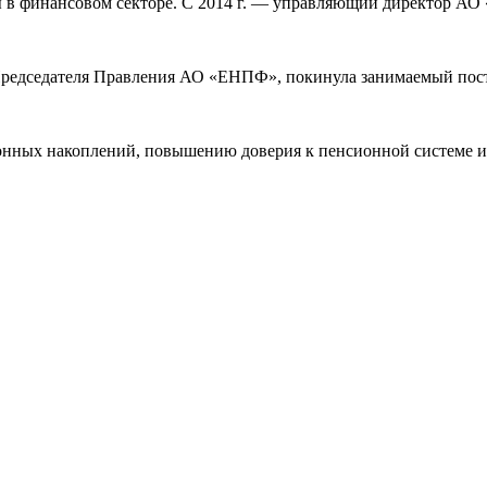
ы в финансовом секторе. С 2014 г. — управляющий директор А
редседателя Правления АО «ЕНПФ», покинула занимаемый пост в
нных накоплений, повышению доверия к пенсионной системе и