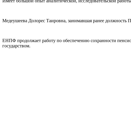
Имеет большой опыт аналитической, исследовательской работ
Медеушеева Долорес Таировна, занимавшая ранее должность П
ЕНПФ продолжает работу по обеспечению сохранности пенсио
государством.