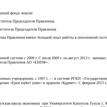
онный фонд» вошли:
ститель Председателя Правления,
еститель Председателя Правления.
ены Правления имеют большой опыт работы в пенсионной систем
нной системе с 2009 г. С июля 2009 г. по август 2013 г. зани
ателя Правления АО «ЕНПФ».
венных учреждениях, с 1997 г. — в системе РГКП «Государственн
алью «Ерен еңбегі үшін» и орденом «Құрмет». С февраля 2015 г
узская школа экономики при Университете Капитоль Тулуза 1, 