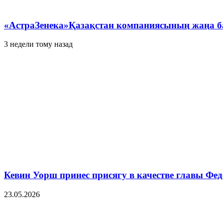
«АстраЗенека»Қазақстан компаниясының жаңа б
3 недели тому назад
Кевин Уорш принес присягу в качестве главы Ф
23.05.2026