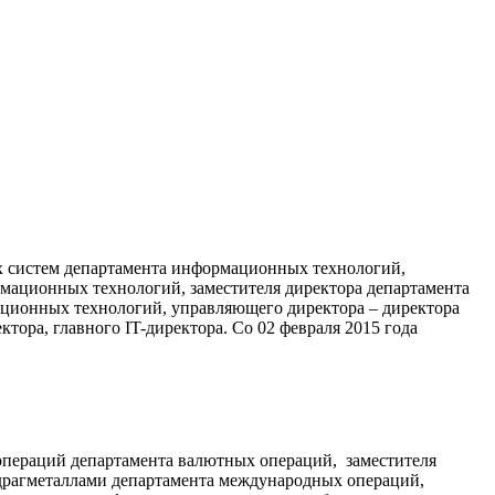
их систем департамента информационных технологий,
мационных технологий, заместителя директора департамента
ционных технологий, управляющего директора – директора
ора, главного IT-директора. Со 02 февраля 2015 года
х операций департамента валютных операций, заместителя
 драгметаллами департамента международных операций,