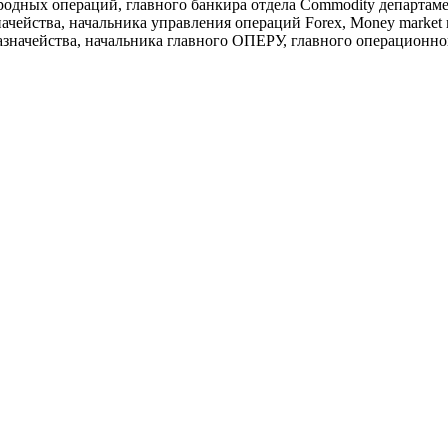
одных операций, главного банкира отдела Commodity департаме
ачейства, начальника управления операций Forex, Money market
казначейства, начальника главного ОПЕРУ, главного операционно