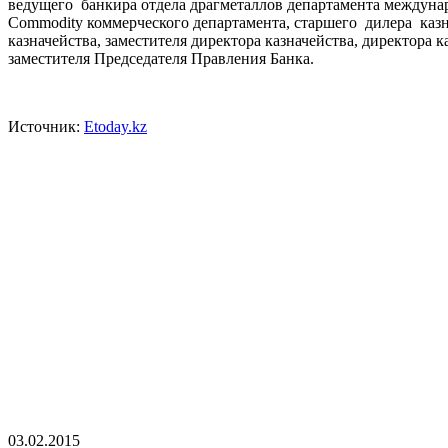
ведущего банкира отдела драгметаллов департамента междунар
Commodity коммерческого департамента, старшего дилера казн
казначейства, заместителя директора казначейства, директора 
заместителя Председателя Правления Банка.
Источник:
Etoday.kz
03.02.2015