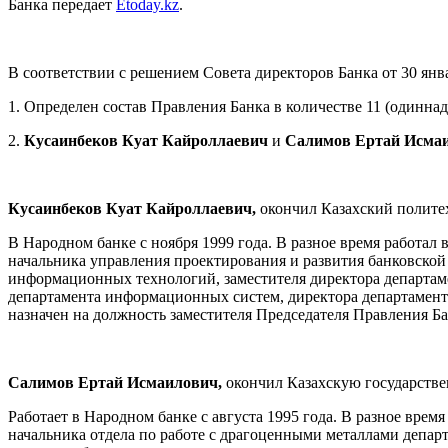
Банка передает
Etoday.kz
.
В соответствии с решением Совета директоров Банка от 30 январ
1. Определен состав Правления Банка в количестве 11 (одиннад
2.
Кусаинбеков Куат Кайроллаевич
и
Салимов Ертай Исма
Кусаинбеков Куат Кайроллаевич,
окончил Казахский полите
В Народном банке с ноября 1999 года. В разное время работа
начальника управления проектирования и развития банковско
информационных технологий, заместителя директора департам
департамента информационных систем, директора департамента
назначен на должность заместителя Председателя Правления Ба
Салимов Ертай Исмаилович,
окончил Казахскую государстве
Работает в Народном банке с августа 1995 года. В разное вре
начальника отдела по работе с драгоценными металлами депар