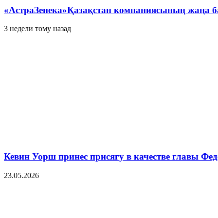
«АстраЗенека»Қазақстан компаниясының жаңа б
3 недели тому назад
Кевин Уорш принес присягу в качестве главы Ф
23.05.2026