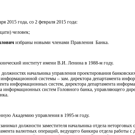
я 2015 года, со 2 февраля 2015 года:
цати) человек;
илович
избраны новыми членами Правления Банка.
хнический институт имени В.И. Ленина в 1988-м году.
л в должностях начальника управления проектирования банковск
й информационной системы – зам. директора департамента инфор
ента информационных систем, директора департамента информа
 информационных систем Головного банка, управляющего директ
нка.
нную Академию управления в 1995-м году.
мя занимал должности заместителя начальника отдела неторговы
тамента валютных операций, ведущего банкира отдела работы с