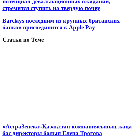
потенциал девальвационных ожиданий,
стремится ступить на твердую почву
Barclays последним из крупных британских
банков присоединится к Apple Pay
Статьи по Теме
«АстраЗенека»Қазақстан компаниясының жаңа
бас директоры болып Елена Трогова