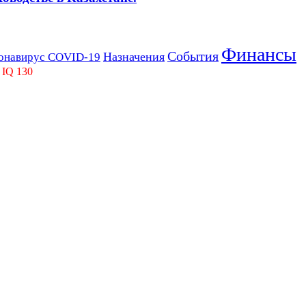
Финансы
События
Назначения
онавирус COVID-19
 IQ 130