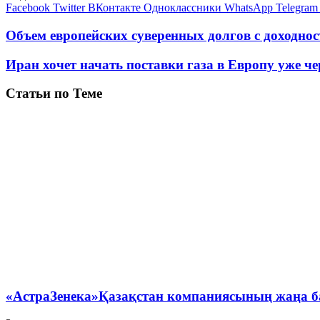
Facebook
Twitter
ВКонтакте
Одноклассники
WhatsApp
Telegram
Объем европейских суверенных долгов с доходнос
Иран хочет начать поставки газа в Европу уже чер
Статьи по Теме
«АстраЗенека»Қазақстан компаниясының жаңа б