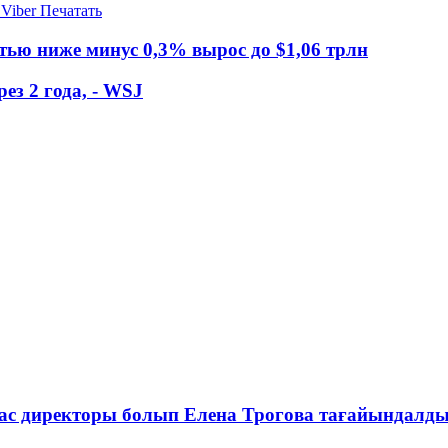
Viber
Печатать
тью ниже минус 0,3% вырос до $1,06 трлн
ез 2 года, - WSJ
ас директоры болып Елена Трогова тағайындалд