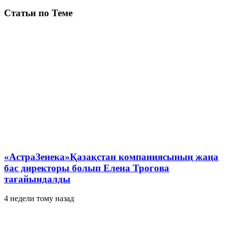
Статьи по Теме
«АстраЗенека»Қазақстан компаниясының жаңа
бас директоры болып Елена Трогова
тағайындалды
4 недели тому назад