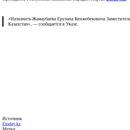
«Назначить Жамаубаева Ерулана Кенжебековича Заместите
Казахстан», — сообщается в Указе.
Источник
Etoday.kz
Метки