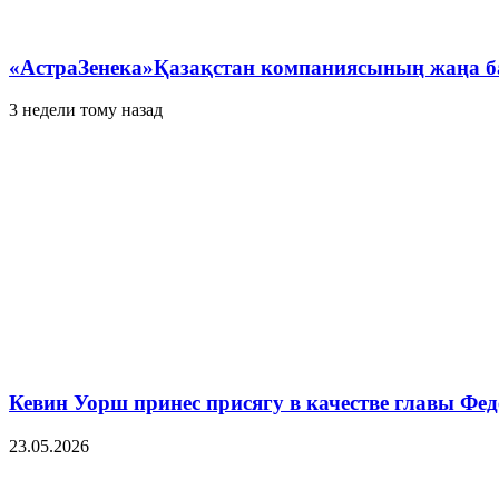
«АстраЗенека»Қазақстан компаниясының жаңа б
3 недели тому назад
Кевин Уорш принес присягу в качестве главы Ф
23.05.2026