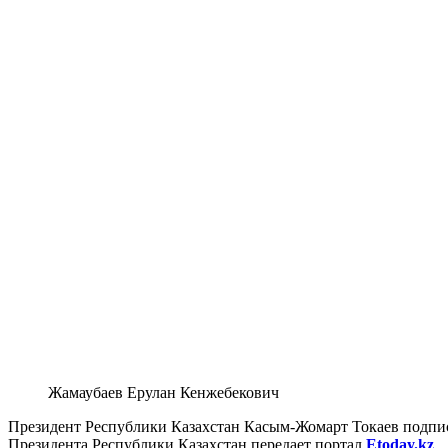
Жамаубаев Ерулан Кенжебекович
Президент Республики Казахстан Касым-Жомарт Токаев подпис
Президента Республики Казахстан передает портал
Etoday.kz
.