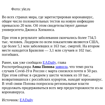
Фото: ykt.ru
Во всех странах мира, где зарегистрирован коронавирус,
общее число положительных тестов на новую инфекцию
превысило 20 млн. Об этом свидетельствуют данные
университета Джонса Хопкинса.
При этом в результате заболевания скончались более 734,5
тыс. человек. Лидером по всем показателям являются США,
где более 5,1 млн заболевших и 163 тыс. смертей. На втором
месте находится Бразилия — 3,1 млн случаев и 102 тыс.
погибших.
Ранее, как уже сообщало
EADaily
, глава
Роспотребнадзора
Анна Попова
заявила
, что темп роста
случаев Covid-19 в России с марта снизился почти в 50 раз.
При этом сейчас в среднем у шести человек из 10 тыс.,
возвратившихся с российских курортов, находят коронавирус.
В этой связи Попова попросила региональные власти
продолжать придерживаться всех мер предосторожности из-за
коронавируса.
Источник:
EADaily