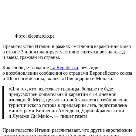
Фото: elcomercio.pe
Правительство Италии в рамках смягчения карантинных мер
в стране 3 июня планирует частично снять запрет на въезд
и выезд граждан из страны.
Как сообщает издание
La Republicca
, речь идет
о возобновлении сообщения со странами Европейского союза
и Шенгенской зоны, включая Швейцарию и Монако.
«Для тех, кто пересекает границы, больше не будет
предусмотрен обязательный карантин с 14-дневной
изоляцией. Мера, целью которой является возобновление
туристического потока в преддверии лета, подготовлена
министрами Винченцо Амендола, Дарио Франческини
и Луиджи Ди Майо», — пишет газета.
Правительство Италии рассчитывает, что другие европейские
страны также откроют границы 3 июня, в соответствии