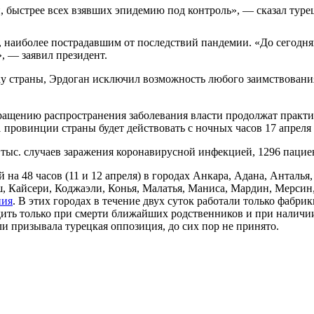
, быстрее всех взявших эпидемию под контроль», — сказал туре
м, наиболее пострадавшим от последствий пандемии. «До сегод
, — заявил президент.
ику страны, Эрдоган исключил возможность любого заимствован
твращению распространения заболевания власти продолжат практ
1 провинции страны будет действовать с ночных часов 17 апреля
тыс. случаев заражения коронавирусной инфекцией, 1296 пациен
й на 48 часов (11 и 12 апреля) в городах Анкара, Адана, Анталь
, Кайсери, Коджаэли, Конья, Малатья, Маниса, Мардин, Мерсин,
ния
. В этих городах в течение двух суток работали только фабри
ить только при смерти ближайших родственников и при наличии
ли призывала турецкая оппозиция, до сих пор не принято.