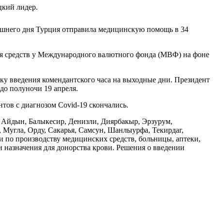
цкий лидер.
няшнего дня Турция отправила медицинскую помощь в 34
ия средств у Международного валютного фонда (МВФ) на фоне
ику введения комендантского часа на выходные дни. Президент
 до полуночи 19 апреля.
тов с диагнозом Covid-19 скончались.
я, Айдын, Балыкесир, Денизли, Диярбакыр, Эрзурум,
 Мугла, Орду, Сакарья, Самсун, Шанлыурфа, Текирдаг,
ки по производству медицинских средств, больницы, аптеки,
 назначения для донорства крови. Решения о введении