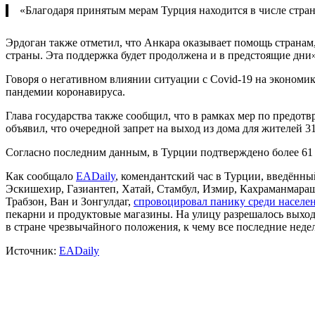
«Благодаря принятым мерам Турция находится в числе стран
Эрдоган также отметил, что Анкара оказывает помощь страна
страны. Эта поддержка будет продолжена и в предстоящие дни»
Говоря о негативном влиянии ситуации с Covid-19 на эконом
пандемии коронавируса.
Глава государства также сообщил, что в рамках мер по предо
объявил, что очередной запрет на выход из дома для жителей 3
Согласно последним данным, в Турции подтверждено более 61 
Как сообщало
EADaily
, комендантский час в Турции, введённы
Эскишехир, Газиантеп, Хатай, Стамбул, Измир, Кахраманмараш
Трабзон, Ван и Зонгулдаг,
спровоцировал панику среди населе
пекарни и продуктовые магазины. На улицу разрешалось выход
в стране чрезвычайного положения, к чему все последние неде
Источник:
EADaily