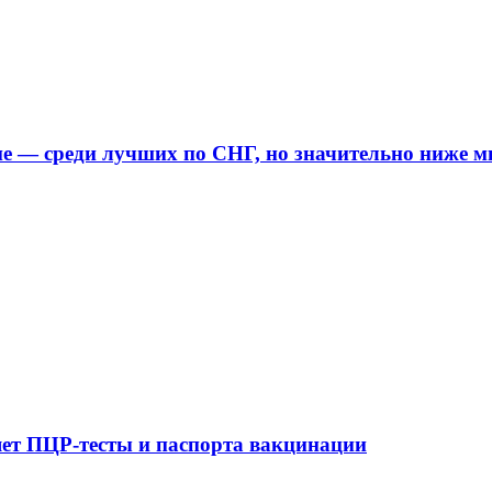
е — среди лучших по СНГ, но значительно ниже м
яет ПЦР-тесты и паспорта вакцинации