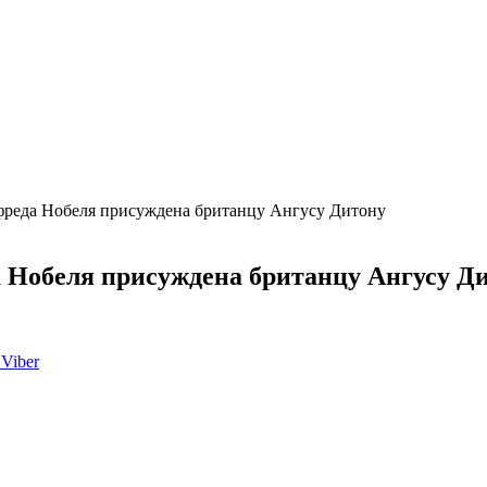
фреда Нобеля присуждена британцу Ангусу Дитону
 Нобеля присуждена британцу Ангусу Д
Viber