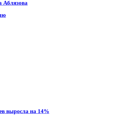
а Аблязова
блю
ев выросла на 14%