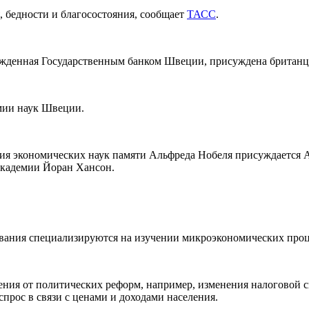
, бедности и благосостояния, сообщает
ТАСС
.
ежденная Государственным банком Швеции, присуждена британцу
мии наук Швеции.
ия экономических наук памяти Альфреда Нобеля присуждается А
 академии Йоран Хансон.
ования специализируются на изучении микроэкономических проц
ения от политических реформ, например, изменения налоговой с
спрос в связи с ценами и доходами населения.