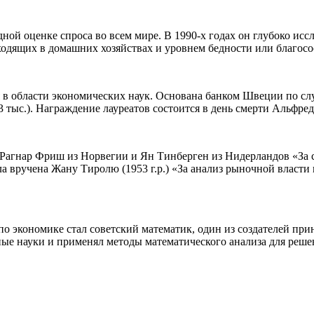
дной оценке спроса во всем мире. В 1990-х годах он глубоко ис
ходящих в домашних хозяйствах и уровнем бедности или благосо
 в области экономических наук. Основана банком Швеции по сл
3 тыс.). Награждение лауреатов состоится в день смерти Альфред
Рагнар Фриш из Норвегии и Ян Тинберген из Нидерландов «За 
а вручена Жану Тиролю (1953 г.р.) «За анализ рыночной власти 
 по экономике стал советский математик, один из создателей 
ные науки и применял методы математического анализа для реше