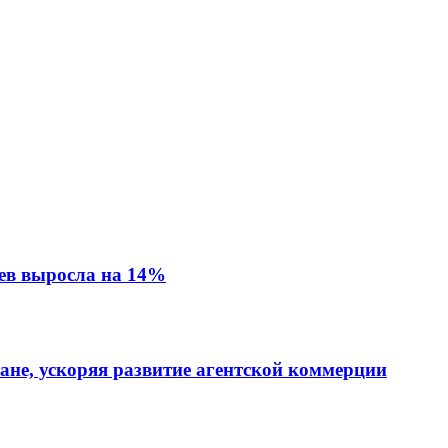
ев выросла на 14%
тане, ускоряя развитие агентской коммерции