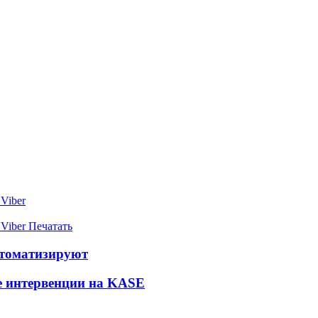
Viber
Viber
Печатать
автоматизируют
е интервенции на KASE