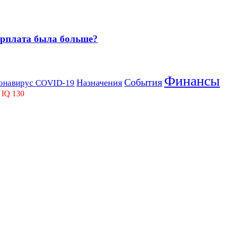
зарплата была больше?
Финансы
События
Назначения
онавирус COVID-19
 IQ 130