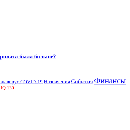
зарплата была больше?
Финансы
События
Назначения
онавирус COVID-19
 IQ 130