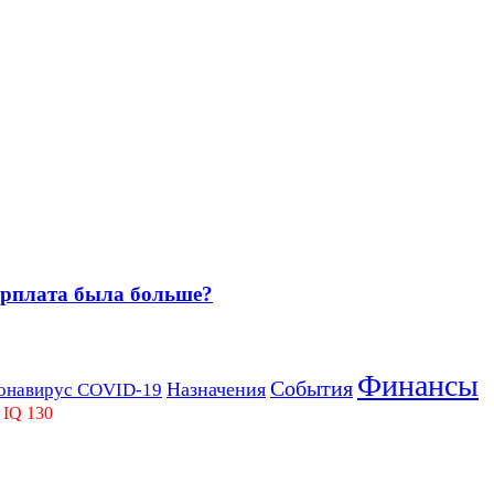
зарплата была больше?
Финансы
События
Назначения
онавирус COVID-19
 IQ 130