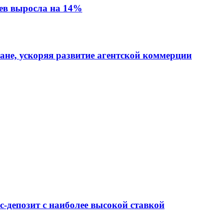
ев выросла на 14%
тане, ускоряя развитие агентской коммерции
-депозит с наиболее высокой ставкой