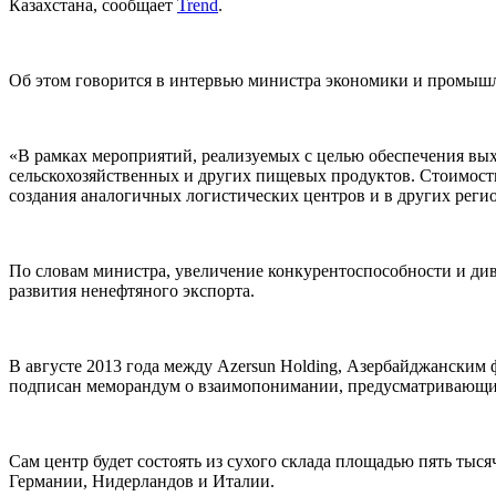
Казахстана, сообщает
Trend
.
Об этом говорится в интервью министра экономики и промыш
«В рамках мероприятий, реализуемых с целью обеспечения вых
сельскохозяйственных и других пищевых продуктов. Стоимость
создания аналогичных логистических центров и в других реги
По словам министра, увеличение конкурентоспособности и ди
развития ненефтяного экспорта.
В августе 2013 года между Azersun Holding, Азербайджански
подписан меморандум о взаимопонимании, предусматривающий
Сам центр будет состоять из сухого склада площадью пять тыс
Германии, Нидерландов и Италии.