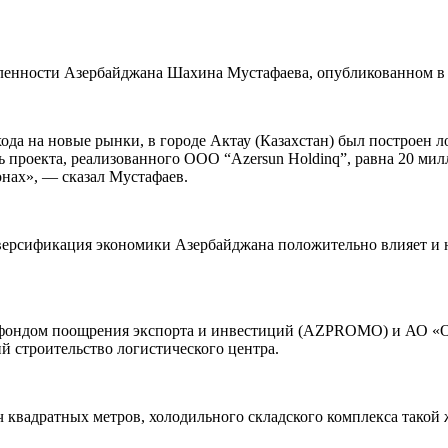
ленности Азербайджана Шахина Мустафаева, опубликованном в 
ода на новые рынки, в городе Актау (Казахстан) был построен
 проекта, реализованного ООО “Azersun Holdinq”, равна 20 мил
онах», — сказал Мустафаев.
версификация экономики Азербайджана положительно влияет и 
м фондом поощрения экспорта и инвестиций (AZPROMO) и АО «О
 строительство логистического центра.
яч квадратных метров, холодильного складского комплекса тако