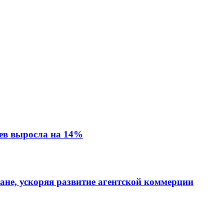
ев выросла на 14%
тане, ускоряя развитие агентской коммерции