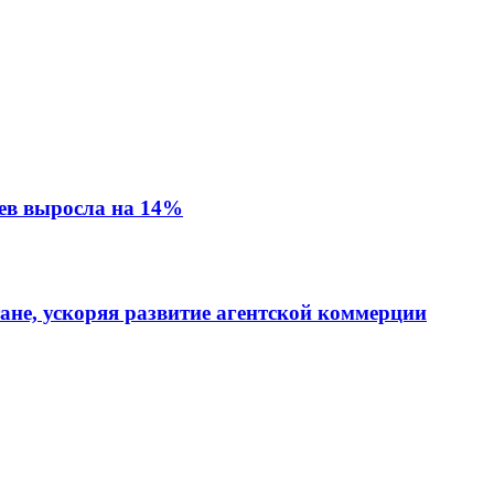
ев выросла на 14%
тане, ускоряя развитие агентской коммерции