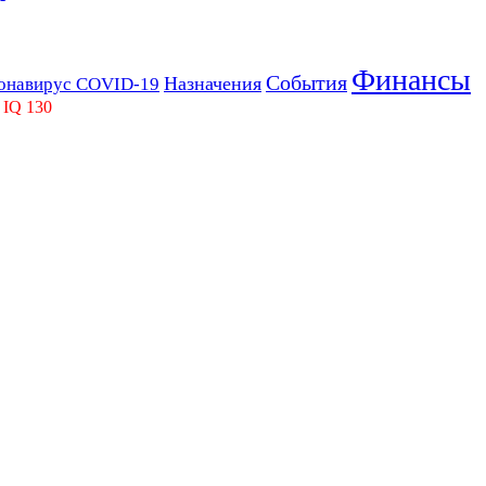
Финансы
События
Назначения
онавирус COVID-19
 IQ 130