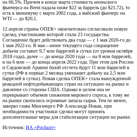
на 66,5%. Причем в конце марта стоимость июньского
фьючерса на Brent падала ниже $22 за баррель (до $21,72), то
есть к минимуму с марта 2002 года, а майский фьючерс на
WTI — до $20,1.
12 апреля страны ОПЕК+ окончательно согласовали новую
сделку, участниками которой стали 23 государства.
Соглашение будет действовать два года — с 1 мая 2020-го до
1 мая 2022-го. В мае—июне текущего года сокращение
добычи составит 9,7 млн баррелей в сутки (от уровня октября
2018 года), далее — до конца 2020 года — на 8 млн баррелей,
и на 6 млн — до конца апреля 2022 года. При этом для России
и Саудовской Аравии базой отсчета будут 11 млн баррелей в
сутки (РФ в первые 2 месяца уменьшит добычу на 2,5 млн
баррелей в сутки). Новая сделка ОПЕК+ стала вынужденной
реакцией нефтедобывающих стран на ситуацию на рынке и
давление со стороны США. Однако в целом она не
перекрывает объемов снижения мирового спроса, к тому же
на рынке скопились огромные запасы сырья. Тем не менее,
заверял глава Минэнерго РФ Александр Новак, при
необходимости участники сделки могут принять
дополнительные меры для стабилизации ситуации на рынке.
Источник:
ИА «Росбалт»