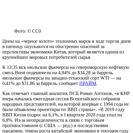
Фото: © СС0
Цены на «черное золото» эталонных марок в ходе торгов днем
в пятницу опускаются на обострении опасений за
перспективы экономики Китая, который является одним из
крупнейших мировых потребителей сырья.
К 13:35 мск июльские фьючерсы на североморскую нефтяную
смесь Brent подешевели на 4,94% до $34,28 за баррель,
июльские фьючерсы на западно-техасский сорт WTI — на
6,41% до $31,86 за баррель, сообщает
ПРАЙМ
.
Как отмечает главный аналитик ПСБ Роман Антонов, «в КНР
вчера началась ежегодная сессия Всекитайского собрания
народных представителей, на которой впервые с 1994 года не
были объявлены ориентиры по ВВП страны». «В 2019 году
ВВП Китая подрос на 6,1%, в I квартале 2020 года упал на
6,8%. Из-за неопределенности в связи с торговым
противостоянием (с США — ред.) и последствиями
пандемии, темпы роста китайской экономики в текущем году