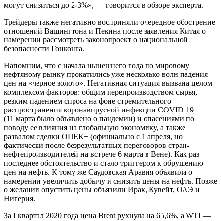
могут снизиться до 2-3%», — говорится в обзоре эксперта.
Трейдеры также негативно восприняли очередное обострение
отношений Вашингтона и Пекина после заявления Китая о
намерении рассмотреть законопроект о национальной
безопасности Гонконга.
Напомним, что с начала нынешнего года по мировому
нефтяному рынку прокатились уже несколько волн падения
цен на «черное золото». Негативная ситуация вызвана целом
комплексом факторов: общим перепроизводством сырья,
резким падением спроса на фоне стремительного
распространения коронавирусной инфекции COVID-19
(11 марта было объявлено о пандемии) и опасениями по
поводу ее влияния на глобальную экономику, а также
развалом сделки ОПЕК+ (официально с 1 апреля, но
фактически после безрезультатных переговоров стран-
нефтепроизводителей на встрече 6 марта в Вене). Как раз
последнее обстоятельство и стало триггером к обрушению
цен на нефть. К тому же Саудовская Аравия объявила о
намерении увеличить добычу и снизить цены на нефть. Позже
о желании опустить цены объявили Ирак, Кувейт, ОАЭ и
Нигерия.
За I квартал 2020 года цена Brent рухнула на 65,6%, а WTI —