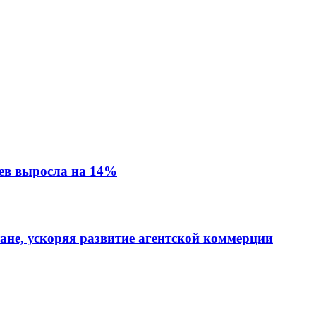
ев выросла на 14%
тане, ускоряя развитие агентской коммерции