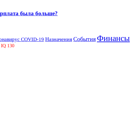
зарплата была больше?
Финансы
События
Назначения
онавирус COVID-19
 IQ 130