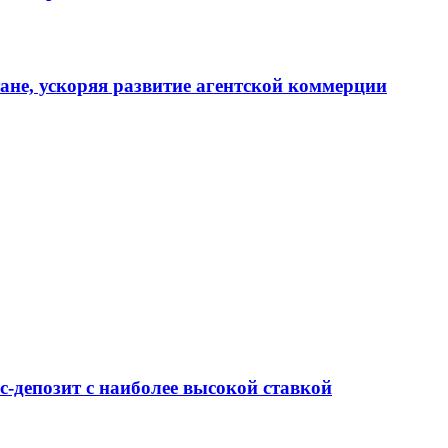
тане, ускоряя развитие агентской коммерции
-депозит с наиболее высокой ставкой