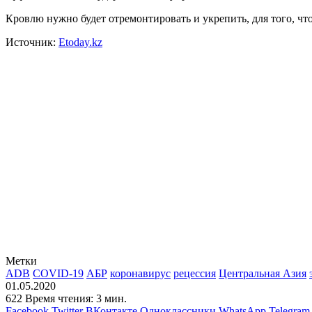
Кровлю нужно будет отремонтировать и укрепить, для того, что
Источник:
Etoday.kz
Метки
ADB
COVID-19
АБР
коронавирус
рецессия
Центральная Азия
01.05.2020
622
Время чтения: 3 мин.
Facebook
Twitter
ВКонтакте
Одноклассники
WhatsApp
Telegram