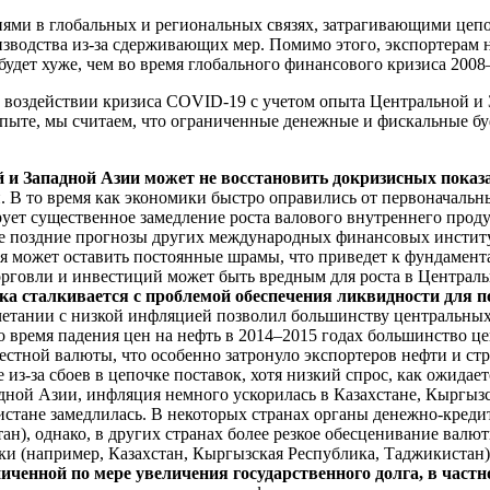
иями в глобальных и региональных связях, затрагивающими цеп
изводства из-за сдерживающих мер. Помимо этого, экспортерам н
удет хуже, чем во время глобального финансового кризиса 2008–2
 воздействии кризиса COVID-19 с учетом опыта Центральной и 
 опыте, мы считаем, что ограниченные денежные и фискальные 
й и Западной Азии может не восстановить докризисных показ
. В то время как экономики быстро оправились от первоначальны
ует существенное замедление роста валового внутреннего проду
олее поздние прогнозы других международных финансовых инстит
мия может оставить постоянные шрамы, что приведет к фундаме
орговли и инвестиций может быть вредным для роста в Централь
а сталкивается с проблемой обеспечения ликвидности для п
четании с низкой инфляцией позволил большинству центральны
Во время падения цен на нефть в 2014–2015 годах большинство 
тной валюты, что особенно затронуло экспортеров нефти и стр
з-за сбоев в цепочке поставок, хотя низкий спрос, как ожидает
ной Азии, инфляция немного ускорилась в Казахстане, Кыргызс
акистане замедлилась. В некоторых странах органы денежно-кре
ан), однако, в других странах более резкое обесценивание вал
и (например, Казахстан, Кыргызская Республика, Таджикистан)
иченной по мере увеличения государственного долга, в част