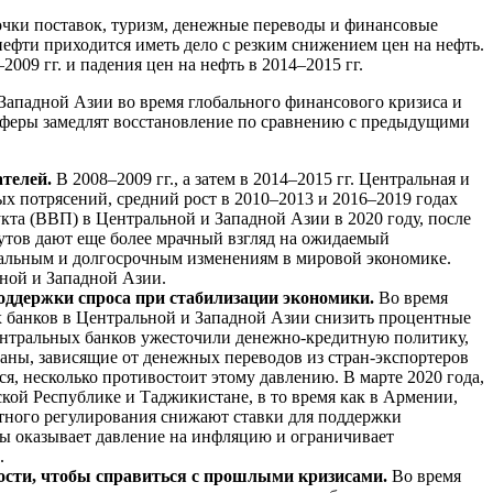
очки поставок, туризм, денежные переводы и финансовые
ефти приходится иметь дело с резким снижением цен на нефть.
009 гг. и падения цен на нефть в 2014–2015 гг.
Западной Азии во время глобального финансового кризиса и
буферы замедлят восстановление по сравнению с предыдущими
ателей.
В 2008–2009 гг., а затем в 2014–2015 гг. Центральная и
х потрясений, средний рост в 2010–2013 и 2016–2019 годах
кта (ВВП) в Центральной и Западной Азии в 2020 году, после
утов дают еще более мрачный взгляд на ожидаемый
нтальным и долгосрочным изменениям в мировой экономике.
ной и Западной Азии.
оддержки спроса при стабилизации экономики.
Во время
х банков в Центральной и Западной Азии снизить процентные
центральных банков ужесточили денежно-кредитную политику,
аны, зависящие от денежных переводов из стран-экспортеров
ся, несколько противостоит этому давлению. В марте 2020 года,
кой Республике и Таджикистане, в то время как в Армении,
дитного регулирования снижают ставки для поддержки
юты оказывает давление на инфляцию и ограничивает
.
ности, чтобы справиться с прошлыми кризисами.
Во время