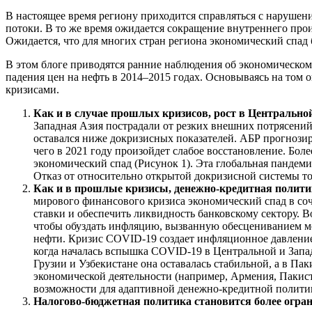
В настоящее время региону приходится справляться с нарушен
потоки. В то же время ожидается сокращение внутреннего про
Ожидается, что для многих стран региона экономический спад б
В этом блоге приводятся ранние наблюдения об экономическом
падения цен на нефть в 2014–2015 годах. Основываясь на том
кризисами.
Как и в случае прошлых кризисов, рост в Центрально
Западная Азия пострадали от резких внешних потрясений
оставался ниже докризисных показателей. АБР прогнозир
чего в 2021 году произойдет слабое восстановление. Б
экономический спад (Рисунок 1). Эта глобальная панде
Отказ от относительно открытой докризисной системы т
Как и в прошлые кризисы, денежно-кредитная политик
мирового финансового кризиса экономический спад в со
ставки и обеспечить ликвидность банковскому сектору. 
чтобы обуздать инфляцию, вызванную обесцениванием мес
нефти. Кризис COVID-19 создает инфляционное давление и
когда началась вспышка COVID-19 в Центральной и Запад
Грузии и Узбекистане она оставалась стабильной, а в П
экономической деятельности (например, Армения, Пакист
возможности для адаптивной денежно-кредитной политик
Налогово-бюджетная политика становится более огран