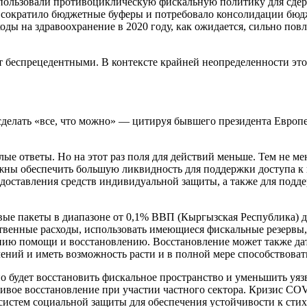
спользовали противоциклическую фискальную политику для сдер
ь, сократило бюджетные буферы и потребовало консолидации бюд
оды на здравоохранение в 2020 году, как ожидается, сильно пов
 беспрецедентными. В контексте крайней неопределенности этот
сделать «все, что можно» — цитируя бывшего президента Европе
е ответы. Но на этот раз поля для действий меньше. Тем не ме
жны обеспечить большую ликвидность для поддержки доступа к 
едоставления средств индивидуальной защиты, а также для подд
вые пакеты в диапазоне от 0,1% ВВП (Кыргызская Республика) д
твенные расходы, использовать имеющиеся фискальные резервы,
анию помощи и восстановлению. Восстановление может также дат
чений и иметь возможность расти и в полной мере способствова
но будет восстановить фискальное пространство и уменьшить уя
чивое восстановление при участии частного сектора. Кризис C
систем социальной защиты для обеспечения устойчивости к сти