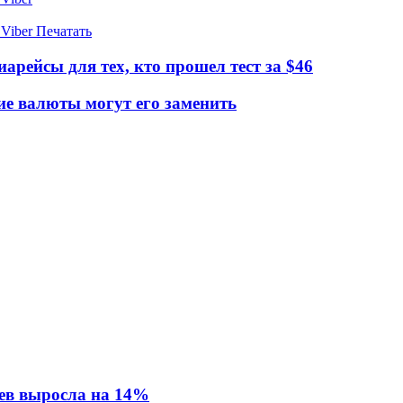
Viber
Печатать
арейсы для тех, кто прошел тест за $46
ие валюты могут его заменить
ев выросла на 14%