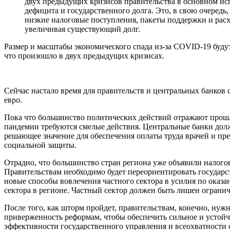
двух предыдущих кризисов правительства в основном и
дефицита и государственного долга. Это, в свою очеред
низкие налоговые поступления, пакеты поддержки и расх
увеличивая существующий долг.
Размер и масштабы экономического спада из-за COVID-19 будут
что произошло в двух предыдущих кризисах.
Сейчас настало время для правительств и центральных банков 
евро.
Пока что большинство политических действий отражают прошлы
пандемии требуются смелые действия. Центральные банки дол
решающее значение для обеспечения оплаты труда врачей и пр
социальной защиты.
Отрадно, что большинство стран региона уже объявили налого
Правительствам необходимо будет переориентировать государс
новые способы вовлечения частного сектора в усилия по оказ
сектора в регионе. Частный сектор должен быть лишен ограни
После того, как шторм пройдет, правительствам, конечно, нуж
приверженность реформам, чтобы обеспечить сильное и устой
эффективности государственного управления и всеохватности 