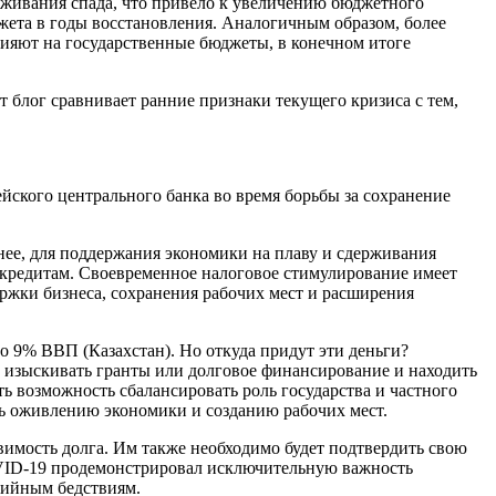
живания спада, что привело к увеличению бюджетного
жета в годы восстановления. Аналогичным образом, более
лияют на государственные бюджеты, в конечном итоге
 блог сравнивает ранние признаки текущего кризиса с тем,
йского центрального банка во время борьбы за сохранение
нее, для поддержания экономики на плаву и сдерживания
кредитам. Своевременное налоговое стимулирование имеет
ержки бизнеса, сохранения рабочих мест и расширения
о 9% ВВП (Казахстан). Но откуда придут эти деньги?
 изыскивать гранты или долговое финансирование и находить
ь возможность сбалансировать роль государства и частного
ть оживлению экономики и созданию рабочих мест.
звимость долга. Им также необходимо будет подтвердить свою
OVID-19 продемонстрировал исключительную важность
хийным бедствиям.