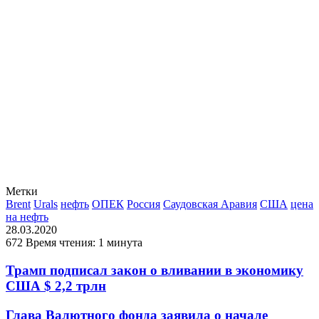
Метки
Brent
Urals
нефть
ОПЕК
Россия
Саудовская Аравия
США
цена
на нефть
28.03.2020
672
Время чтения: 1 минута
Трамп подписал закон о вливании в экономику
США $ 2,2 трлн
Глава Валютного фонда заявила о начале