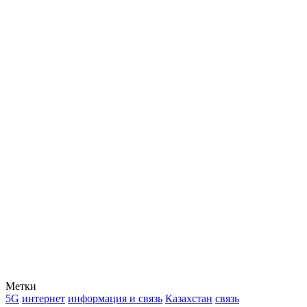
Метки
5G
интернет
информация и связь
Казахстан
связь