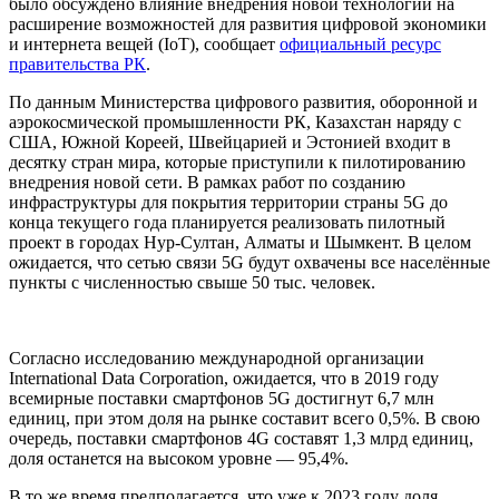
было обсуждено влияние внедрения новой технологии на
расширение возможностей для развития цифровой экономики
и интернета вещей (IoT), сообщает
официальный ресурс
правительства РК
.
По данным Министерства цифрового развития, оборонной и
аэрокосмической промышленности РК, Казахстан наряду с
США, Южной Кореей, Швейцарией и Эстонией входит в
десятку стран мира, которые приступили к пилотированию
внедрения новой сети. В рамках работ по созданию
инфраструктуры для покрытия территории страны 5G до
конца текущего года планируется реализовать пилотный
проект в городах Нур-Султан, Алматы и Шымкент. В целом
ожидается, что сетью связи 5G будут охвачены все населённые
пункты с численностью свыше 50 тыс. человек.
Согласно исследованию международной организации
International Data Corporation, ожидается, что в 2019 году
всемирные поставки смартфонов 5G достигнут 6,7 млн
единиц, при этом доля на рынке составит всего 0,5%. В свою
очередь, поставки смартфонов 4G составят 1,3 млрд единиц,
доля останется на высоком уровне — 95,4%.
В то же время предполагается, что уже к 2023 году доля