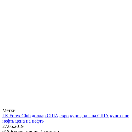
Метки
ГК Forex Club
доллар США
евро
курс доллара США
курс евро
нефть
цена на нефть
27.05.2019
618
Время чтения: 1 минута