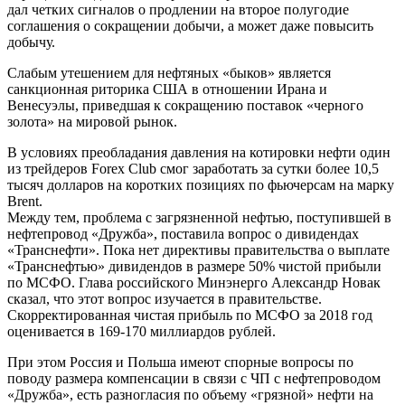
дал четких сигналов о продлении на второе полугодие
соглашения о сокращении добычи, а может даже повысить
добычу.
Слабым утешением для нефтяных «быков» является
санкционная риторика США в отношении Ирана и
Венесуэлы, приведшая к сокращению поставок «черного
золота» на мировой рынок.
В условиях преобладания давления на котировки нефти один
из трейдеров Forex Club смог заработать за сутки более 10,5
тысяч долларов на коротких позициях по фьючерсам на марку
Brent.
Между тем, проблема с загрязненной нефтью, поступившей в
нефтепровод «Дружба», поставила вопрос о дивидендах
«Транснефти». Пока нет директивы правительства о выплате
«Транснефтью» дивидендов в размере 50% чистой прибыли
по МСФО. Глава российского Минэнерго Александр Новак
сказал, что этот вопрос изучается в правительстве.
Скорректированная чистая прибыль по МСФО за 2018 год
оценивается в 169-170 миллиардов рублей.
При этом Россия и Польша имеют спорные вопросы по
поводу размера компенсации в связи с ЧП с нефтепроводом
«Дружба», есть разногласия по объему «грязной» нефти на