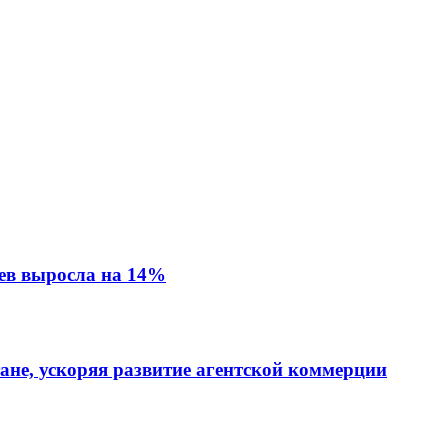
ев выросла на 14%
тане, ускоряя развитие агентской коммерции