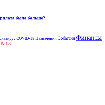
зарплата была больше?
Финансы
События
Назначения
онавирус COVID-19
 IQ 130