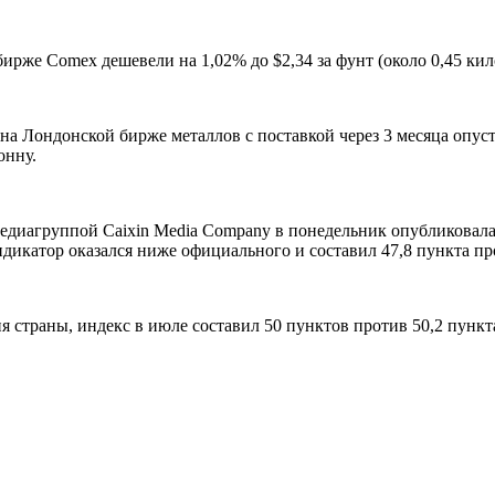
 бирже Comex дешевели на 1,02% до
$
2,34 за фунт (около 0,45 к
а Лондонской бирже металлов с поставкой через 3 месяца опус
онну.
 медиагруппой Caixin Media Company в понедельник опубликовал
дикатор оказался ниже официального и составил 47,8 пункта про
 страны, индекс в июле составил 50 пунктов против 50,2 пункт