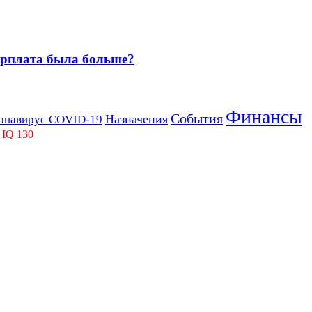
зарплата была больше?
Финансы
События
Назначения
онавирус COVID-19
 IQ 130