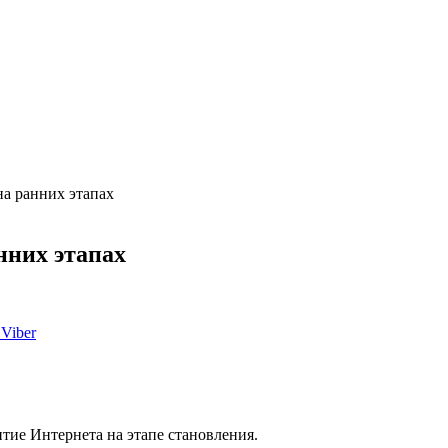
на ранних этапах
нних этапах
Viber
итие Интернета на этапе становления.