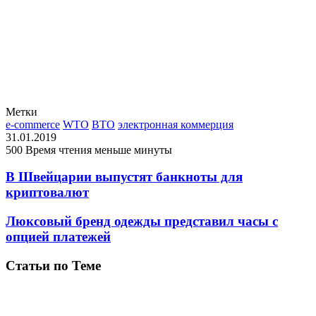
Метки
e-commerce
WTO
ВТО
электронная коммерция
31.01.2019
500
Время чтения меньше минуты
В Швейцарии выпустят банкноты для
криптовалют
Люксовый бренд одежды представил часы с
опцией платежей
Статьи по Теме