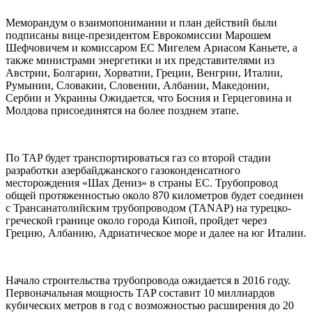
Меморандум о взаимопонимании и план действий были
подписаны вице-президентом Еврокомиссии Марошем
Шефчовичем и комиссаром ЕС Мигелем Ариасом Каньете, а
также министрами энергетики и их представителями из
Австрии, Болгарии, Хорватии, Греции, Венгрии, Италии,
Румынии, Словакии, Словении, Албании, Македонии,
Сербии и Украины Ожидается, что Босния и Герцеговина и
Молдова присоединятся на более позднем этапе.
По TAP будет транспортироваться газ со второй стадии
разработки азербайджанского газоконденсатного
месторождения «Шах Дениз» в страны ЕС. Трубопровод
общей протяженностью около 870 километров будет соединен
с Трансанатолийским трубопроводом (TANAP) на турецко-
греческой границе около города Кипой, пройдет через
Грецию, Албанию, Адриатическое море и далее на юг Италии.
Начало строительства трубопровода ожидается в 2016 году.
Первоначальная мощность TAP составит 10 миллиардов
кубических метров в год с возможностью расширения до 20