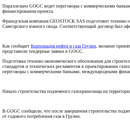
Параллельно GOGC ведет переговоры с коммерческими банка
финансирования проекта.
Французская компания GEOSTOCK SAS подготовит технико-эко
Самгорского южного свода. Соответствующий договор был о
Как сообщает
Корпорация нефти и газа Грузии
, желание принят
представили тендерные заявки в GOGC.
Подготовка технико-экономического обоснования для строител
стандартов и технических регламентов в проектировании газ
переговоры с коммерческими банками, международными финан
Начало строительства подземного газохранилища на территори
В GOGC сообщили, что после завершения строительства подзем
от годового потребления газа в Грузии.