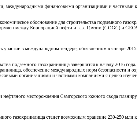
ми, международными финансовыми организациями и частными к
номическое обоснование для строительства подземного газохр
формлен между Корпорацией нефти и газа Грузии (GOGC) и GE
ь участие в международном тендере, объявленном в январе 2015 
ьства подземного газохранилища завершится к началу 2016 года
охранилища, обеспечение международных норм безопасности и 
совыми организациями и частными компаниями с целью изучен
и нефтяного месторождения Самгорского южного свода планируе
ного газохранилища станет возможным хранение 230-250 млн ку