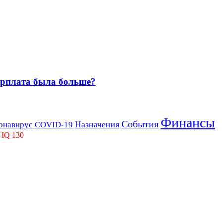
зарплата была больше?
Финансы
События
Назначения
онавирус COVID-19
 IQ 130