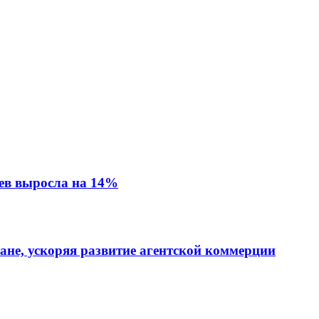
ев выросла на 14%
тане, ускоряя развитие агентской коммерции