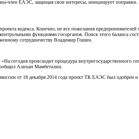
ана-член ЕАЭС, защищая свои интересы, инициирует поправки. 
роекта кодекса. Конечно, не все пожелания предпринимателей т
онтрольными функциями госорганов. Поиск этого баланса соста
оженному сотрудничеству Владимир Гошин.
«На сегодня происходит процедура внутригосударственного согл
 сообщил Алихан Мамбеталин.
иссии от 18 декабря 2014 года проект ТК ЕАЭС был одобрен и