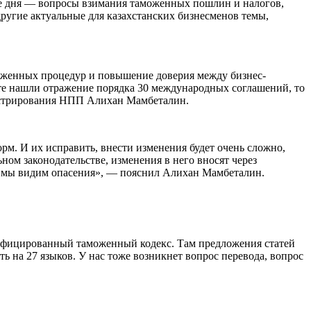
ке дня — вопросы взимания таможенных пошлин и налогов,
угие актуальные для казахстанских бизнесменов темы,
оженных процедур и повышение доверия между бизнес-
те нашли отражение порядка 30 международных соглашений, то
инистрирования НПП Алихан Мамбеталин.
рм. И их исправить, внести изменения будет очень сложно,
ном законодательстве, изменения в него вносят через
ом мы видим опасения», — пояснил Алихан Мамбеталин.
дифицированный таможенный кодекс. Там предложения статей
ь на 27 языков. У нас тоже возникнет вопрос перевода, вопрос