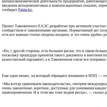
внешнеэкономической деятельности предприятий, работающих 
введения антидемпинговых и компенсационных пошлин, переме
сообщает
Рalata.kz.
Проект Таможенного ЕАЭС разработан при активном участии
сообществом и таможенными органами. Нормативный акт получ
есть все важные статьи сведены воедино, и это очень удобно
«Но, с другой стороны, есть большие риски, что в таком боль
поскольку процедура принятия такого документа и внесения поп
казахстанский парламент, а в Таможенном союзе все поправки
Еще один нюанс, на который обращают внимание в НПП — «оч
«Мы всегда сравниваем законодательство, смотрим междунаро
очень лаконичные, короткие, доступные для понимания каждого
правоприменения. И в этом мы тоже видим риски», — сказал 