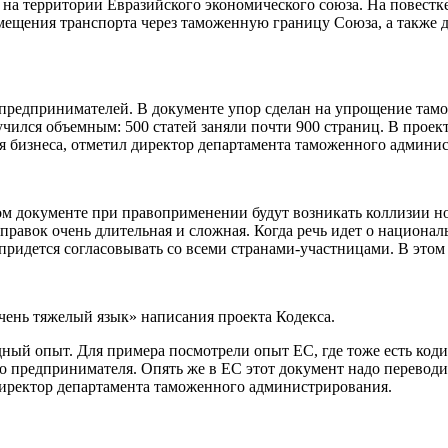
на территории Евразийского экономического союза. На повест
щения транспорта через таможенную границу Союза, а также др
 предпринимателей.
В документе упор сделан на упрощение там
ился объемным: 500 статей заняли почти 900 страниц. В проек
 для бизнеса, отметил директор департамента таможенного адм
шом документе при правоприменении будут возникать коллизии но
равок очень длительная и сложная. Когда речь идет о националь
 придется согласовывать со всеми странами-участницами. В эт
ень тяжелый язык» написания проекта Кодекса.
дный опыт. Для примера посмотрели опыт ЕС, где тоже есть ко
 предпринимателя. Опять же в ЕС этот документ надо переводит
директор департамента таможенного администрирования.