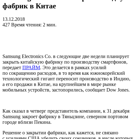
фабрик в Китае
13.12.2018
427
Время чтения: 2 мин.
Samsung Electronics Co. в следующие две недели планирует
закрыть китайскую фабрику по производству смартфонов,
передает
ПРАЙМ
. Это делается в рамках усилий
по сокращению расходов, в то время как южнокорейский
технологический гигант переносит производство в Индию,
а его продажи в Китае, на крупнейшем в мире рынке
мобильных устройств, застопорились, сообщает Dow Jones.
Как сказал в четверг представитель компании, к 31 декабря
Samsung закроет фабрику в Тяньцзине, северном портовом
городе вблизи Пекина.
Решение о закрытии фабрики, как кажется, не связано
с усилиями США убедить своих союзников, в числе которых