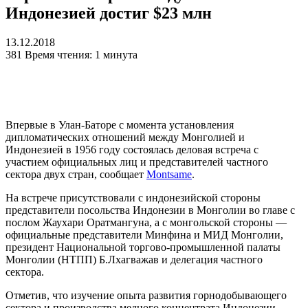
Индонезией достиг $23 млн
13.12.2018
381
Время чтения: 1 минута
Впервые в Улан-Баторе с момента установления
дипломатических отношений между Монголией и
Индонезией в 1956 году состоялась деловая встреча с
участием официальных лиц и представителей частного
сектора двух стран, сообщает
Montsame
.
На встрече присутствовали с индонезийской стороны
представители посольства Индонезии в Монголии во главе с
послом Жаухари Оратмангуна, а с монгольской стороны —
официальные представители Минфина и МИД Монголии,
президент Национальной торгово-промышленной палаты
Монголии (НТПП) Б.Лхагважав и делегация частного
сектора.
Отметив, что изучение опыта развития горнодобывающего
сектора и производства медного концентрата Индонезии