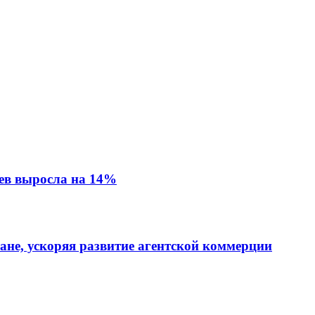
ев выросла на 14%
тане, ускоряя развитие агентской коммерции