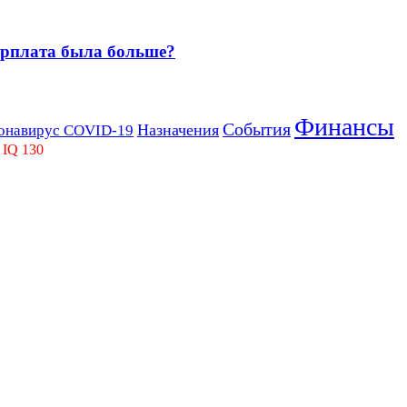
зарплата была больше?
Финансы
События
Назначения
онавирус COVID-19
 IQ 130