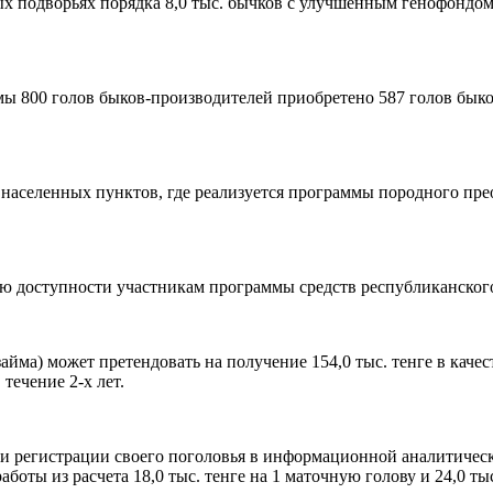
ых подворьях порядка 8,0 тыс. бычков с улучшенным генофондо
ы 800 голов быков-производителей приобретено 587 голов быко
 населенных пунктов, где реализуется программы породного пре
ю доступности участникам программы средств республиканского
айма) может претендовать на получение 154,0 тыс. тенге в кач
течение 2-х лет.
 и регистрации своего поголовья в информационной аналитичес
боты из расчета 18,0 тыс. тенге на 1 маточную голову и 24,0 т