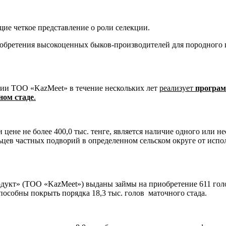
ие четкое представление о роли селекции.
обретения высокоценных быков-производителей для породного 
нии ТОО «KazMeet» в течение нескольких лет
реализует
програм
ном стаде
.
 цене не более 400,0 тыс. тенге, является наличие одного или 
ельцев частных подворий в определенном сельском округе от ис
одукт» (ТОО «KazMeet») выданы займы на приобретение 611 гол
пособны покрыть порядка 18,3 тыс. голов маточного стада.