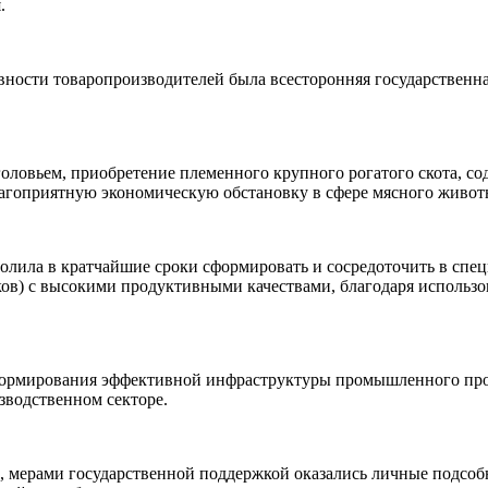
.
ности товаропроизводителей была всесторонняя государственна
оловьем, приобретение племенного крупного рогатого скота, с
лагоприятную экономическую обстановку в сфере мясного живот
волила в кратчайшие сроки сформировать и сосредоточить в спе
ков) с высокими продуктивными качествами, благодаря использ
я формирования эффективной инфраструктуры промышленного пр
зводственном секторе.
 мерами государственной поддержкой оказались личные подсобн