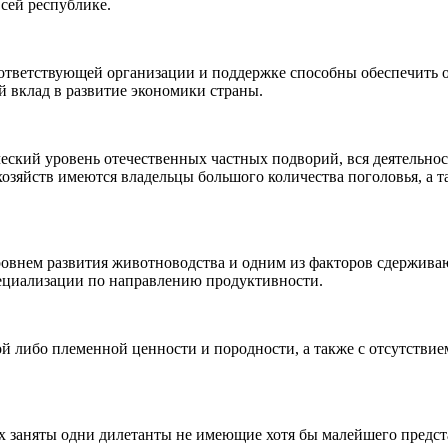
всей республике.
оответствующей организации и поддержке способны обеспечит
 вклад в развитие экономики страны.
еский уровень отечественных частных подворий, вся деятельнос
хозяйств имеются владельцы большого количества поголовья, а т
ровнем развития животноводства и одним из факторов сдержива
пециализации по направлению продуктивности.
ой либо племенной ценности и породности, а также с отсутств
ях заняты одни дилетанты не имеющие хотя бы малейшего предст