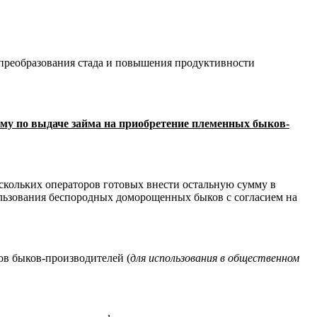
преобразования стада и повышения продуктивности
му по выдаче займа на приобретение племенных быков-
нескольких операторов готовых внести остальную сумму в
пользования беспородных доморощенных быков с согласием на
ов быков-производителей (
для использования в общественном