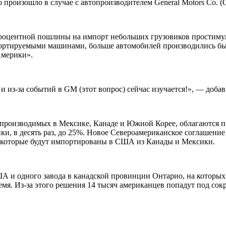
 произошло в случае с автопроизводителем General Motors Co. (
5-процентной пошлины на импорт небольших грузовиков простиму
ортируемыми машинами, больше автомобилей производились бы зд
Америки».
из-за событий в GM (этот вопрос) сейчас изучается!», — добави
производимых в Мексике, Канаде и Южной Корее, облагаются по
ки, в десять раз, до 25%. Новое Североамериканское соглашение
, которые будут импортированы в США из Канады и Мексики.
А и одного завода в канадской провинции Онтарио, на которых
емя. Из-за этого решения 14 тысяч американцев попадут под со