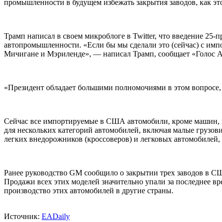
промышленности в будущем избежать закрытия заводов, как это
Трамп написал в своем микроблоге в Twitter, что введение 2
автопромышленности. «Если бы мы сделали это (сейчас) с имп
Мичигане и Мэриленде», — написал Трамп, сообщает «Голос 
«Президент обладает большими полномочиями в этом вопросе, и 
Сейчас все импортируемые в США автомобили, кроме машин, 
для нескольких категорий автомобилей, включая малые грузови
легких внедорожников (кроссоверов) и легковых автомобилей
Ранее руководство GM сообщило о закрытии трех заводов в СШ
Продажи всех этих моделей значительно упали за последнее вр
производство этих автомобилей в другие страны.
Источник:
EADaily