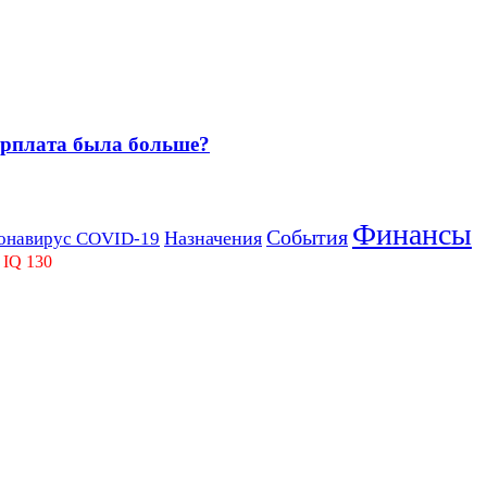
зарплата была больше?
Финансы
События
Назначения
онавирус COVID-19
 IQ 130