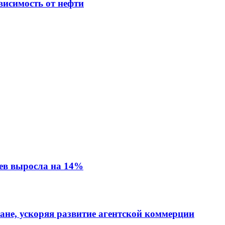
висимость от нефти
ев выросла на 14%
тане, ускоряя развитие агентской коммерции