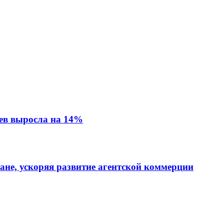
ев выросла на 14%
тане, ускоряя развитие агентской коммерции