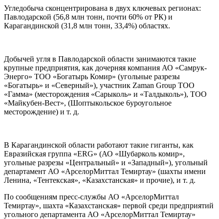
Угледобыча сконцентрирована в двух ключевых регионах:
Павлодарской (56,8 млн тонн, почти 60% от РК) и
Карагандинской (31,8 млн тонн, 33,4%) областях.
Добычей угля в Павлодарской области занимаются такие
крупные предприятия, как дочерняя компания АО «Самрук-
Энерго» ТОО «Богатырь Комир» (угольные разрезы
«Богатырь» и «Северный»), участник Zaman Group ТОО
«Гамма» (месторождения «Сарыколь» и «Талдыколь»), ТОО
«Майкубен-Вест», (Шоптыкольское 6уроугольное
месторождение) и т. д.
В Карагандинской области работают такие гиганты, как
Евразийская группа «ERG» (АО «Шубарколь комир»,
угольные разрезы «Центральный» и «Западный»), угольный
департамент АО «АрселорМиттал Темиртау» (шахты имени
Ленина, «Тентекская», «Казахстанская» и прочие), и т. д.
По сообщениям пресс-службы АО «АрселорМиттал
Темиртау», шахта «Казахстанская» первой среди предприятий
угольного департамента АО «АрселорМиттал Темиртау»