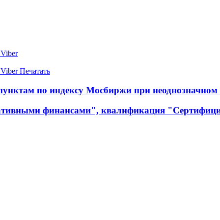
Viber
Viber
Печатать
 пунктам по индексу Мосбиржи при неоднозначном
ративными финансами", квалификация "Сертифиц