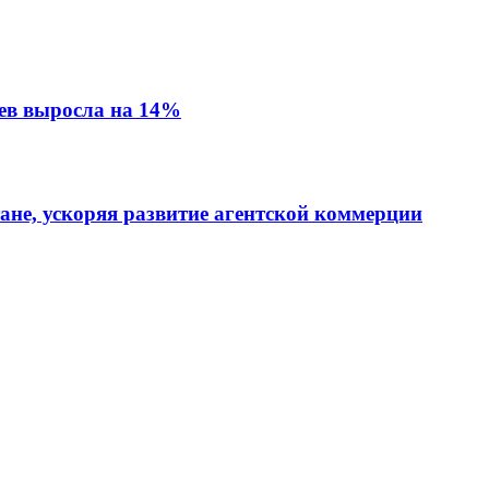
ев выросла на 14%
тане, ускоряя развитие агентской коммерции